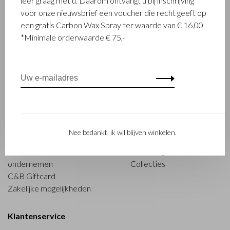
leer graag met u. Daarom ontvangt u bij inschrijving
voor onze nieuwsbrief een voucher die recht geeft op
een gratis Carbon Wax Spray ter waarde van € 16,00
*Minimale orderwaarde € 75,-
Sorteren op:
Toon 1 - 8 van 8
Castelijn & Beerens
Over Castelijn & Beerens
Officiële verkooppunten
Nee bedankt, ik wil blijven winkelen.
Historie 80 jaar
Acties
C&B en Duurzaam
Dealerlogin
ondernemen
Collecties
C&B Giftcard
Zakelijke mogelijkheden
Klantenservice