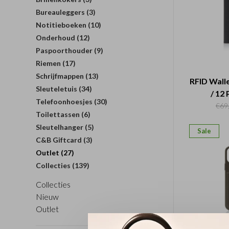
Bureauleggers
(3)
Notitieboeken
(10)
Onderhoud
(12)
Paspoorthouder
(9)
Riemen
(17)
Schrijfmappen
(13)
RFID Wall
Sleuteletuis
(34)
/ 12
Telefoonhoesjes
(30)
€69
Toilettassen
(6)
Sleutelhanger
(5)
Sale
C&B Giftcard
(3)
Outlet
(27)
Collecties
(139)
Collecties
Nieuw
Outlet