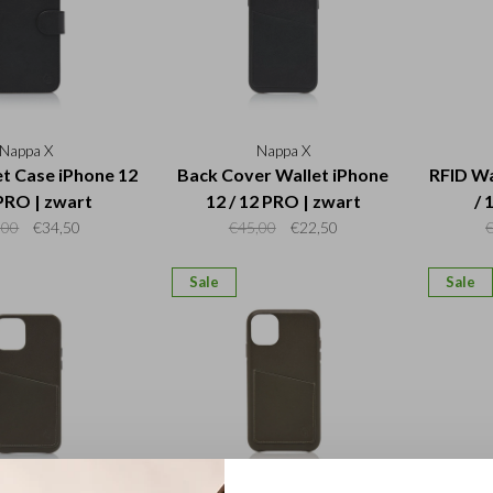
Nappa X
Nappa X
et Case iPhone 12
Back Cover Wallet iPhone
RFID Wa
 PRO | zwart
12 / 12 PRO | zwart
/ 
,00
€34,50
€45,00
€22,50
Sale
Sale