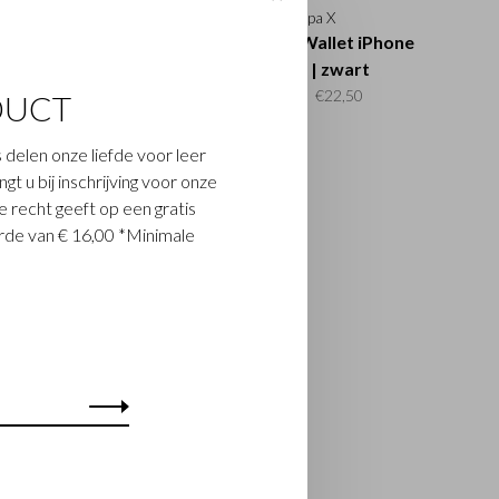
Nappa X
Nappa X
llet Case iPhone 11
Back Cover Wallet iPhone
PRO | zwart
11 PRO | zwart
€69,00
€34,50
€45,00
€22,50
DUCT
 delen onze liefde voor leer
t u bij inschrijving voor onze
 recht geeft op een gratis
de van € 16,00 *Minimale