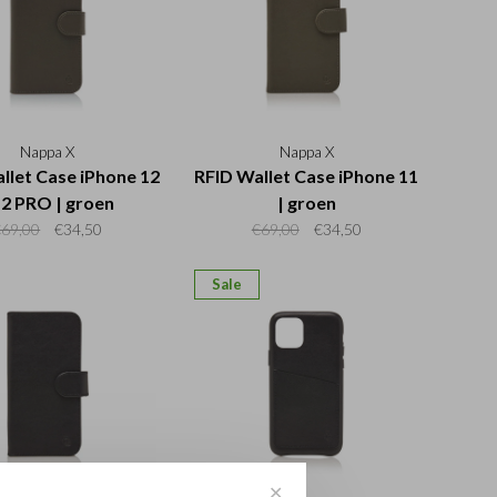
Nappa X
Nappa X
llet Case iPhone 12
RFID Wallet Case iPhone 11
12 PRO | groen
| groen
€69,00
€34,50
€69,00
€34,50
Sale
✕