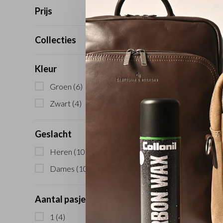
Prijs
Back Cove
12 / 1
Collecties
€45
Kleur
Sale
Groen
(6)
Zwart
(4)
Geslacht
Heren
(10)
Dames
(10)
RFID Wall
PR
Aantal pasjes:
€69
1
(4)