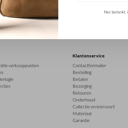
Nee bedankt, i
Klantenservice
ciële verkooppunten
Contactformulier
es
Bestelling
erlogin
Betalen
ecties
Bezorging
Retouren
Onderhoud
Collectie en leersoort
Materiaal
Garantie