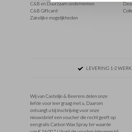
C&B en Duurzaam ondernemen
Deal
C&B Giftcard
Coll
Zakelijke mogelijkheden
LEVERING 1-2 WER
Wij van Castelijn & Beerens delen onze
liefde voor leer graag met u. Daarom
ontvangt u bij inschrijving voor onze
nieuwsbrief een voucher die recht geeft op
een gratis Carbon Wax Spray ter waarde
van € 16,00 *. U kunt de voucher inleveren bij