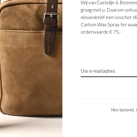
Wij van Castelijn & Beerens
graag met u. Daarom ontvang
nieuwsbrief een voucher die
Carbon Wax Spray ter waar
orderwaarde € 75,-
Nee bedankt, i
Klantenservice
ciële verkooppunten
Contactformulier
es
Bestelling