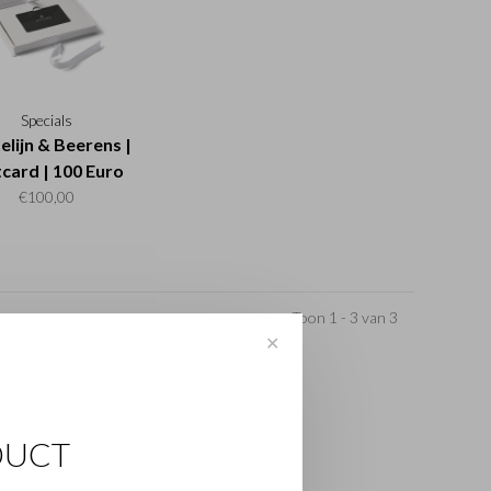
Specials
elijn & Beerens |
tcard | 100 Euro
€100,00
Toon 1 - 3 van 3
✕
DUCT