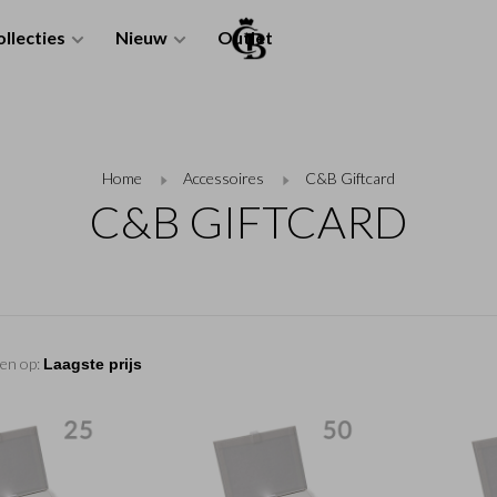
llecties
Nieuw
Outlet
Home
Accessoires
C&B Giftcard
C&B GIFTCARD
en op: