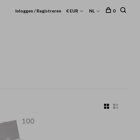
Inloggen / Registreren
€ EUR
NL
0