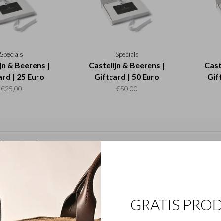
Specials
Specials
jn & Beerens |
Castelijn & Beerens |
Cast
ard | 25 Euro
Giftcard | 50 Euro
Gif
€25,00
€50,00
GRATIS PRO