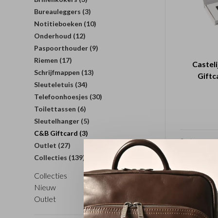
Bureauleggers
(3)
Notitieboeken
(10)
Onderhoud
(12)
Paspoorthouder
(9)
Riemen
(17)
Casteli
Schrijfmappen
(13)
Giftc
Sleuteletuis
(34)
Telefoonhoesjes
(30)
Toilettassen
(6)
Sleutelhanger
(5)
C&B Giftcard
(3)
Sorteren op:
Outlet
(27)
Collecties
(139)
Collecties
Nieuw
Outlet