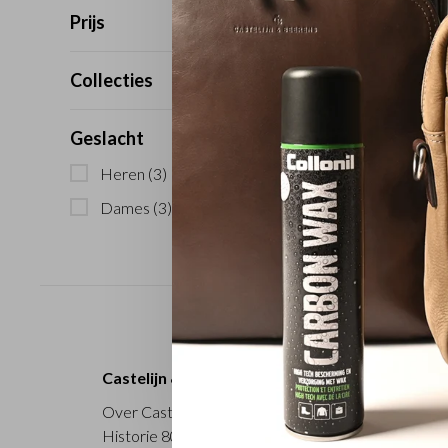
Prijs
Collecties
Geslacht
Heren
(3)
Dames
(3)
Castelijn & Beerens
Over Castelijn & Beerens
Offi
Historie 80 jaar
Acti