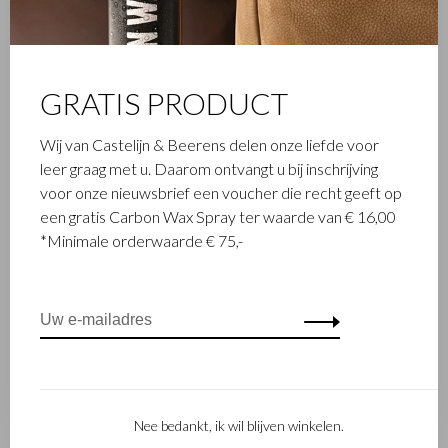
Toon 1 - 4 van 4
GRATIS PRODUCT
Castelijn & Beerens
Over Castelijn & Beerens
Officiële verkooppunten
Wij van Castelijn & Beerens delen onze liefde voor
Historie 80 jaar
Acties
leer graag met u. Daarom ontvangt u bij inschrijving
C&B en Duurzaam
Dealerlogin
voor onze nieuwsbrief een voucher die recht geeft op
ondernemen
Collecties
een gratis Carbon Wax Spray ter waarde van € 16,00
C&B Giftcard
*Minimale orderwaarde € 75,-
Zakelijke mogelijkheden
Klantenservice
Contactformulier
Bestelling
Betalen
Bezorging
Nee bedankt, ik wil blijven winkelen.
Retouren