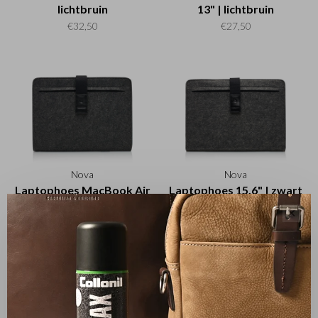
lichtbruin
13" | lichtbruin
€32,50
€27,50
Nova
Nova
Laptophoes MacBook Air
Laptophoes 15,6" | zwart
13" | zwart
€32,50
✕
€27,50
Sorteren op: