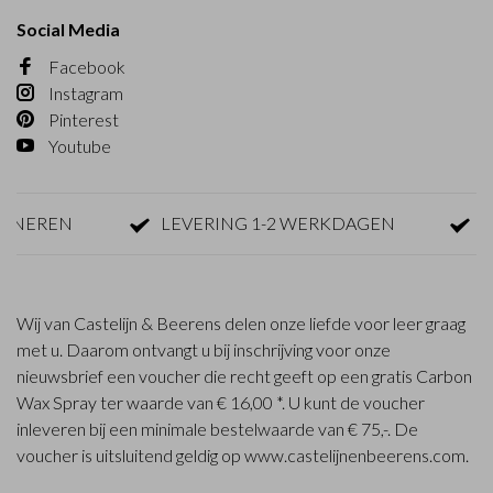
Social Media
Facebook
Instagram
Pinterest
Youtube
EREN
LEVERING 1-2 WERKDAGEN
GRAT
Wij van Castelijn & Beerens delen onze liefde voor leer graag
met u. Daarom ontvangt u bij inschrijving voor onze
nieuwsbrief een voucher die recht geeft op een gratis Carbon
Wax Spray ter waarde van € 16,00 *. U kunt de voucher
inleveren bij een minimale bestelwaarde van € 75,-. De
voucher is uitsluitend geldig op www.castelijnenbeerens.com.