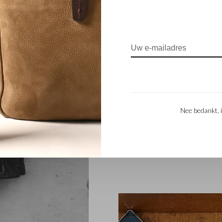
FAMILIEBEDRIJF
Het in Waalwijk gevestigde Ca
familiebedrijf dat al sinds 194
bedrijf werd opgericht toen st
Beerens besloten samen leerp
Nee bedankt, i
generatie – Babette en Martijn
Beerens internationale bekendh
vakmanschap staat nog altijd hoo
collectie van het eigentijdse 