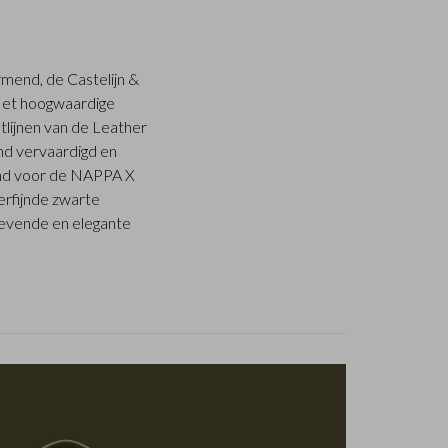
end, de Castelijn &
 Het hoogwaardige
htlijnen van de Leather
d vervaardigd en
end voor de NAPPA X
erfijnde zwarte
trevende en elegante