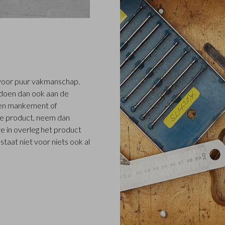
5 voor puur vakmanschap.
ldoen dan ook aan de
 een mankement of
e product, neem dan
we in overleg het product
taat niet voor niets ook al