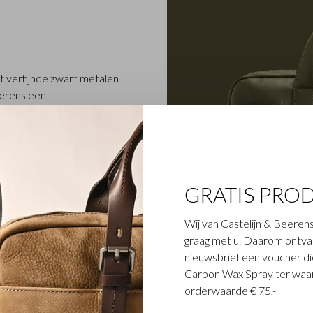
t verfijnde zwart metalen
eerens een
eeves, laptoptassen en
n zijn uitgerust met een
zien van een functioneel
spoort te beschermen
alen C&B-logo versterkt de
GRATIS PRO
ie. Verkrijgbaar in zwart,
Wij van Castelijn & Beerens
graag met u. Daarom ontvang
nieuwsbrief een voucher die
Carbon Wax Spray ter waar
orderwaarde € 75,-