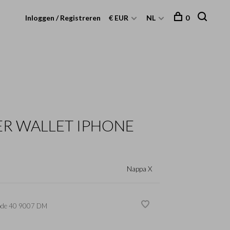
Inloggen / Registreren
€ EUR
NL
0
R WALLET IPHONE
Nappa X
ode
40 9007 DM