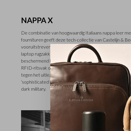
NAPPA X
De combinatie van hoogwaardig Italiaans nappa leer me
fournituren geeft deze tech-collectie van Castelijn & B
vooruitstrevende en elegante uitstraling. Alle laptop sl
laptop rugzakken zijn vervaardigd van volnerf rundleer e
beschermend laptopvak. Bovendien zijn alle tassen voor
RFID-ritsvak om uw portemonnee met pasjes en/of pa
tegen het uitlezen op afstand. Het subtiele, zwart met
‘sophisticated look’ van deze Castelijn & Beerens collect
dark military.