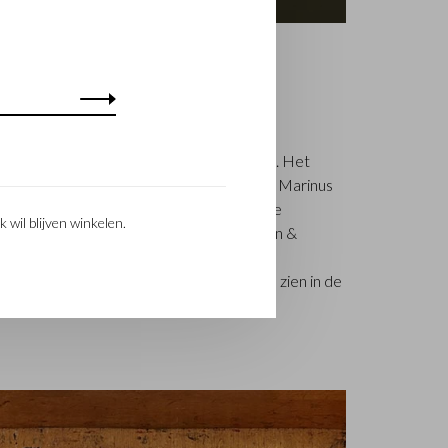
stelijn & Beerens is een gerenommeerd
5 luxe lederwaren ontwerpt en vervaardigt. Het
ikmeester Walter Castelijn en leerstanser Marinus
roducten te maken. Inmiddels staat de 3e
k wil blijven winkelen.
 Beerens - aan het roer en geniet Castelijn &
eid. De familietraditie van kwaliteit en
g in het vaandel. Iets wat ook is terug te zien in de
RENEE-label dat in 2012 werd gelanceerd.