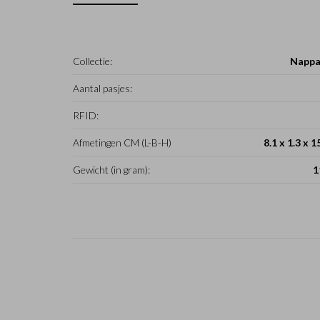
Collectie:
Nappa
Aantal pasjes:
RFID:
Afmetingen CM (L-B-H)
8.1 x 1.3 x 1
Gewicht (in gram):
1