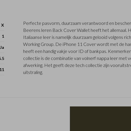
Perfecte pasvorm, duurzaam verantwoord en bescherm
 X
Beerens leren Back Cover Wallet heeft het allemaal.
1
Italiaanse leer is namelijk duurzaam gelooid volgens ric
Working Group. De iPhone 11 Cover wordt met de han
Ja
heeft een handig vakje voor ID of bankpas. Kenmerk
collectie is de combinatie van volnerf nappa leer met v
5.5
afwerking. Het geeft deze tech collectie zijn vooruits
11
uitstraling.