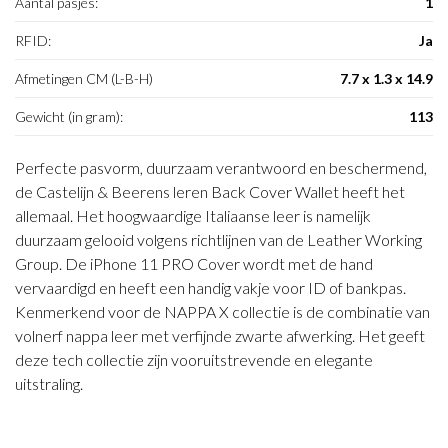
Aantal pasjes:
1
RFID:
Ja
Afmetingen CM (L-B-H)
7.7 x 1.3 x 14.9
Gewicht (in gram):
113
Perfecte pasvorm, duurzaam verantwoord en beschermend,
de Castelijn & Beerens leren Back Cover Wallet heeft het
allemaal. Het hoogwaardige Italiaanse leer is namelijk
duurzaam gelooid volgens richtlijnen van de Leather Working
Group. De iPhone 11 PRO Cover wordt met de hand
vervaardigd en heeft een handig vakje voor ID of bankpas.
Kenmerkend voor de NAPPA X collectie is de combinatie van
volnerf nappa leer met verfijnde zwarte afwerking. Het geeft
deze tech collectie zijn vooruitstrevende en elegante
uitstraling.