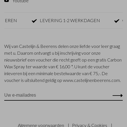
Youtube
REN
LEVERING 1-2 WERKDAGEN
GRATI
Wij van Castelijn & Beerens delen onze liefde voor leer graag
met u. Daarom ontvangt u bij inschrijving voor onze
nieuwsbrief een voucher die recht geeft op een gratis Carbon
Wax Spray ter waarde van € 16,00 *. U kunt de voucher
inleveren bij een minimale bestelwaarde van € 75,-. De
voucher is uitsluitend geldig op www.castelijnenbeerens.com.
Algemene voorwaarden
|
Privacy & Cookies
|