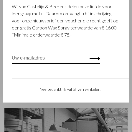
Wij van Castelijn & Beerens delen onze liefde voor
FAMILIEBEDRIJF
leer graag met u. Daarom ontvangt u bij inschrijving
voor onze nieuwsbrief een voucher die recht geeft op
Het in Waalwijk gevestigde Castelijn & Beerens is een
een gratis Carbon Wax Spray ter waarde van € 16,00
gerenommeerd familiebedrijf dat al sinds 1945 luxe
*Minimale orderwaarde € 75,-
lederwaren ontwerpt en vervaardigt. Het bedrijf werd
opgericht toen stikmeester Walter Castelijn en leerstanser
Marinus Beerens besloten samen leerproducten te maken.
Inmiddels staat de 3e generatie – Babette en Martijn
Beerens - aan het roer en geniet Castelijn & Beerens
internationale bekendheid. De familietraditie van kwaliteit en
vakmanschap staat nog altijd hoog in het vaandel. Iets wat ook
is terug te zien in de collectie van het eigentijdse RENEE-label
Nee bedankt, ik wil blijven winkelen.
dat in 2012 werd gelanceerd.