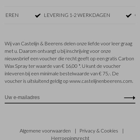
REN
LEVERING 1-2 WERKDAGEN
GRATI
Wij van Castelijn & Beerens delen onze liefde voor leer graag
met u. Daarom ontvangt u bij inschrijving voor onze
nieuwsbrief een voucher die recht geeft op een gratis Carbon
Wax Spray ter waarde van € 16,00 *. U kunt de voucher
inleveren bij een minimale bestelwaarde van € 75,-. De
voucher is uitsluitend geldig op www.castelijnenbeerens.com.
Algemene voorwaarden
|
Privacy & Cookies
|
Herroepingsrecht