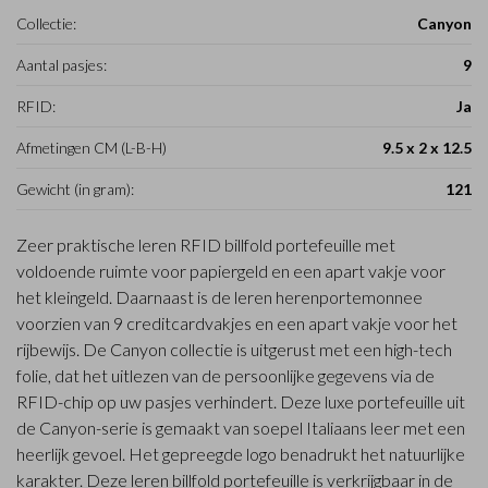
Collectie:
Canyon
Aantal pasjes:
9
RFID:
Ja
Afmetingen CM (L-B-H)
9.5 x 2 x 12.5
Gewicht (in gram):
121
Zeer praktische leren RFID billfold portefeuille met
voldoende ruimte voor papiergeld en een apart vakje voor
het kleingeld. Daarnaast is de leren herenportemonnee
voorzien van 9 creditcardvakjes en een apart vakje voor het
rijbewijs. De Canyon collectie is uitgerust met een high-tech
folie, dat het uitlezen van de persoonlijke gegevens via de
RFID-chip op uw pasjes verhindert. Deze luxe portefeuille uit
de Canyon-serie is gemaakt van soepel Italiaans leer met een
heerlijk gevoel. Het gepreegde logo benadrukt het natuurlijke
karakter. Deze leren billfold portefeuille is verkrijgbaar in de