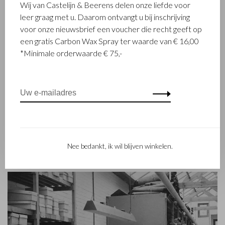
FAMILIEBEDRIJF
Wij van Castelijn & Beerens delen onze liefde voor
leer graag met u. Daarom ontvangt u bij inschrijving
Het in Waalwijk gevestigde Castelijn & Beerens is een
voor onze nieuwsbrief een voucher die recht geeft op
gerenommeerd familiebedrijf dat al sinds 1945 luxe
een gratis Carbon Wax Spray ter waarde van € 16,00
lederwaren ontwerpt en vervaardigt. Het bedrijf werd
*Minimale orderwaarde € 75,-
opgericht toen stikmeester Walter Castelijn en leerstanser
Marinus Beerens besloten samen leerproducten te maken.
Inmiddels staat de 3e generatie – Babette en Martijn
Beerens - aan het roer en geniet Castelijn & Beerens
internationale bekendheid. De familietraditie van kwaliteit en
vakmanschap staat nog altijd hoog in het vaandel. Iets wat ook
is terug te zien in de collectie van het eigentijdse RENEE-label
dat in 2012 werd gelanceerd.
Nee bedankt, ik wil blijven winkelen.