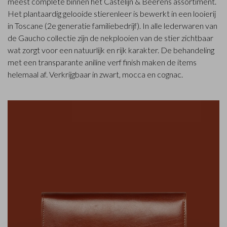
meest complete binnen het Castelijn & Beerens assortiment.
Het plantaardig gelooide stierenleer is bewerkt in een looierij
in Toscane (2e generatie familiebedrijf). In alle lederwaren van
de Gaucho collectie zijn de nekplooien van de stier zichtbaar
wat zorgt voor een natuurlijk en rijk karakter. De behandeling
met een transparante aniline verf finish maken de items
helemaal af. Verkrijgbaar in zwart, mocca en cognac.