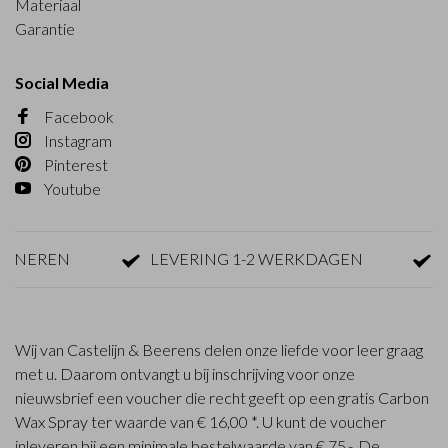
Materiaal
Garantie
Social Media
Facebook
Instagram
Pinterest
Youtube
EREN
LEVERING 1-2 WERKDAGEN
GRAT
Wij van Castelijn & Beerens delen onze liefde voor leer graag
met u. Daarom ontvangt u bij inschrijving voor onze
nieuwsbrief een voucher die recht geeft op een gratis Carbon
Wax Spray ter waarde van € 16,00 *. U kunt de voucher
inleveren bij een minimale bestelwaarde van € 75,-. De