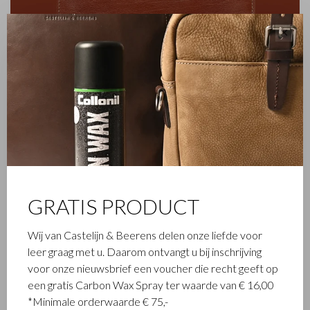
✕
FAMILIEBEDRIJF
Het in Waalwijk gevestigde Castelijn & Beerens is een
gerenommeerd familiebedrijf dat al sinds 1945 luxe
GRATIS PRODUCT
lederwaren ontwerpt en vervaardigt. Het bedrijf werd
opgericht toen stikmeester Walter Castelijn en leerstanser
Wij van Castelijn & Beerens delen onze liefde voor
Marinus Beerens besloten samen leerproducten te maken.
leer graag met u. Daarom ontvangt u bij inschrijving
Inmiddels staat de 3e generatie – Babette en Martijn
voor onze nieuwsbrief een voucher die recht geeft op
Beerens - aan het roer en geniet Castelijn & Beerens
een gratis Carbon Wax Spray ter waarde van € 16,00
internationale bekendheid. De familietraditie van kwaliteit en
*Minimale orderwaarde € 75,-