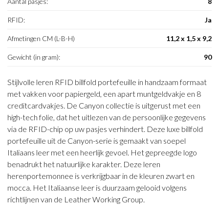
Aantal pasjes:
8
RFID:
Ja
Afmetingen CM (L-B-H)
11,2 x 1,5 x 9,2
Gewicht (in gram):
90
Stijlvolle leren RFID billfold portefeuille in handzaam formaat
met vakken voor papiergeld, een apart muntgeldvakje en 8
creditcardvakjes. De Canyon collectie is uitgerust met een
high-tech folie, dat het uitlezen van de persoonlijke gegevens
via de RFID-chip op uw pasjes verhindert. Deze luxe billfold
portefeuille uit de Canyon-serie is gemaakt van soepel
Italiaans leer met een heerlijk gevoel. Het gepreegde logo
benadrukt het natuurlijke karakter. Deze leren
herenportemonnee is verkrijgbaar in de kleuren zwart en
mocca. Het Italiaanse leer is duurzaam gelooid volgens
richtlijnen van de Leather Working Group.