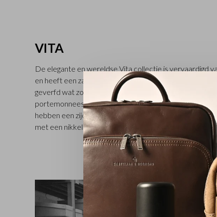
VITA
De elegante en wereldse Vita collectie is vervaardigd va
en heeft een zakelijke no-nonsense look. Het volnerf leer
geverfd wat zorgt voor de ondoordringbare zwarte kleur
portemonnees, sleuteletuis, creditcard etuis en portefe
hebben een zijdeglans en een heerlijk zachte touch. De V
met een nikkelkleurig Castelijn & Beerens-logo. Verkrijgb