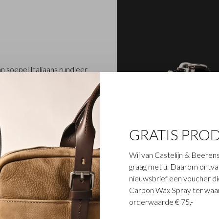
n soepel Italiaans rundleer
 is door en door in het vat
. Alle items, waaronder
uilles voor autopapieren
ita collectie is afgewerkt
aar in zwart.
GRATIS PRO
Wij van Castelijn & Beerens
graag met u. Daarom ontvang
nieuwsbrief een voucher die
Carbon Wax Spray ter waar
orderwaarde € 75,-