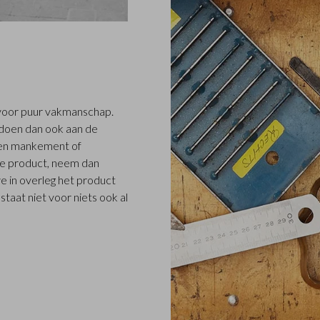
5 voor puur vakmanschap.
ldoen dan ook aan de
 een mankement of
e product, neem dan
we in overleg het product
taat niet voor niets ook al