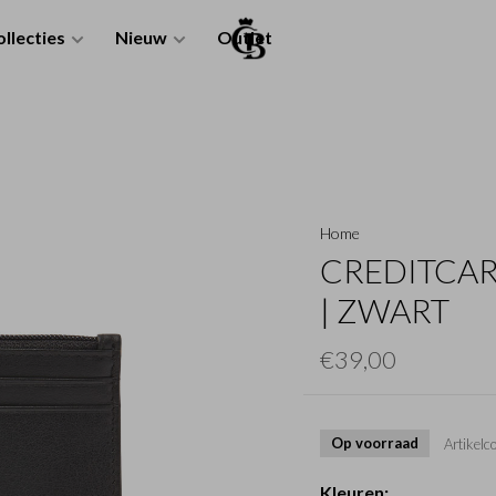
llecties
Nieuw
Outlet
Home
CREDITCARD
| ZWART
€39,00
Op voorraad
Artikelc
Kleuren: