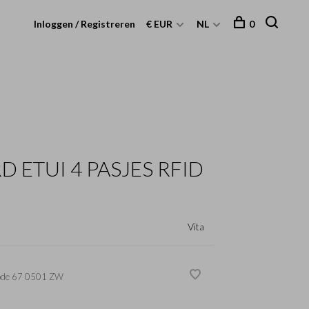
Inloggen / Registreren
€ EUR
NL
0
 ETUI 4 PASJES RFID
Vita
ode
67 0501 ZW