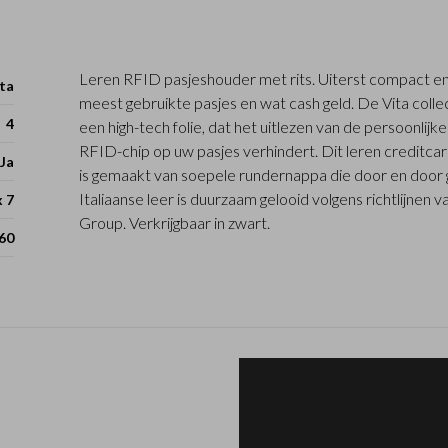
Leren RFID pasjeshouder met rits. Uiterst compact en
ta
meest gebruikte pasjes en wat cash geld. De Vita collec
4
een high-tech folie, dat het uitlezen van de persoonlijk
RFID-chip op uw pasjes verhindert. Dit leren creditcard
Ja
is gemaakt van soepele rundernappa die door en door 
Italiaanse leer is duurzaam gelooid volgens richtlijnen
x 7
Group. Verkrijgbaar in zwart.
60