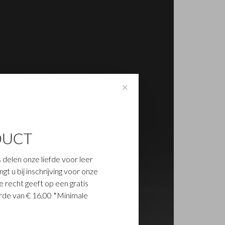
✕
DUCT
 delen onze liefde voor leer
t u bij inschrijving voor onze
 recht geeft op een gratis
de van € 16,00 *Minimale