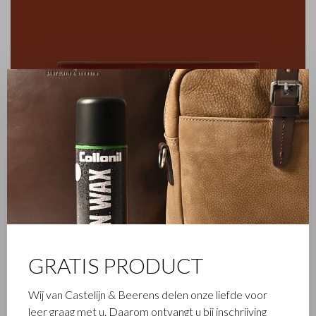
✕
GRATIS PRODUCT
FAMILIEBEDRIJF
Het in Waalwijk gevestigde Castelijn & Beerens is een
Wij van Castelijn & Beerens delen onze liefde voor
gerenommeerd familiebedrijf dat al sinds 1945 luxe
leer graag met u. Daarom ontvangt u bij inschrijving