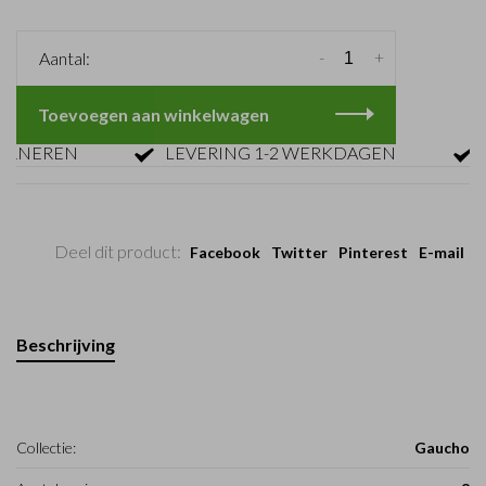
-
+
Aantal:
Toevoegen aan winkelwagen
NEREN
LEVERING 1-2 WERKDAGEN
GRA
Deel dit product:
Facebook
Twitter
Pinterest
E-mail
Beschrijving
Collectie:
Gaucho