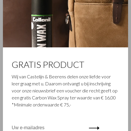
FAMILIEBEDRIJF
Het in Waalwijk gevestigde Castelijn & Beerens is een
gerenommeerd familiebedrijf dat al sinds 1945 luxe
lederwaren ontwerpt en vervaardigt. Het bedrijf werd
opgericht toen stikmeester Walter Castelijn en leerstanser
Marinus Beerens besloten samen leerproducten te maken.
GRATIS PRODUCT
Inmiddels staat de 3e generatie – Babette en Martijn
Beerens - aan het roer en geniet Castelijn & Beerens
Wij van Castelijn & Beerens delen onze liefde voor
internationale bekendheid. De familietraditie van kwaliteit en
leer graag met u. Daarom ontvangt u bij inschrijving
vakmanschap staat nog altijd hoog in het vaandel. Iets wat ook
voor onze nieuwsbrief een voucher die recht geeft op
is terug te zien in de collectie van het eigentijdse RENEE-label
een gratis Carbon Wax Spray ter waarde van € 16,00
dat in 2012 werd gelanceerd.
*Minimale orderwaarde € 75,-