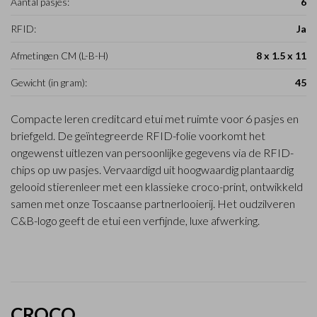
Aantal pasjes:
6
RFID:
Ja
Afmetingen CM (L-B-H)
8 x 1.5 x 11
Gewicht (in gram):
45
Compacte leren creditcard etui met ruimte voor 6 pasjes en
briefgeld. De geïntegreerde RFID-folie voorkomt het
ongewenst uitlezen van persoonlijke gegevens via de RFID-
chips op uw pasjes. Vervaardigd uit hoogwaardig plantaardig
gelooid stierenleer met een klassieke croco-print, ontwikkeld
samen met onze Toscaanse partnerlooierij. Het oudzilveren
C&B-logo geeft de etui een verfijnde, luxe afwerking.
CROCO