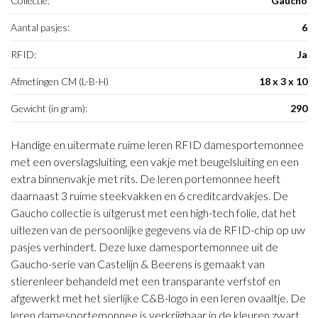
Collectie:
Gaucho
Aantal pasjes:
6
RFID:
Ja
Afmetingen CM (L-B-H)
18 x 3 x 10
Gewicht (in gram):
290
Handige en uitermate ruime leren RFID damesportemonnee
met een overslagsluiting, een vakje met beugelsluiting en een
extra binnenvakje met rits. De leren portemonnee heeft
daarnaast 3 ruime steekvakken en 6 creditcardvakjes. De
Gaucho collectie is uitgerust met een high-tech folie, dat het
uitlezen van de persoonlijke gegevens via de RFID-chip op uw
pasjes verhindert. Deze luxe damesportemonnee uit de
Gaucho-serie van Castelijn & Beerens is gemaakt van
stierenleer behandeld met een transparante verfstof en
afgewerkt met het sierlijke C&B-logo in een leren ovaaltje. De
leren damesportemonnee is verkrijgbaar in de kleuren zwart,