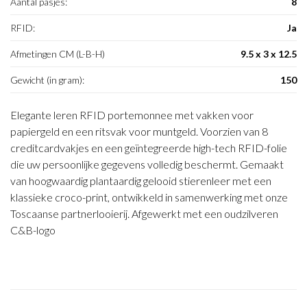
Aantal pasjes:
8
RFID:
Ja
Afmetingen CM (L-B-H)
9.5 x 3 x 12.5
Gewicht (in gram):
150
Elegante leren RFID portemonnee met vakken voor
papiergeld en een ritsvak voor muntgeld. Voorzien van 8
creditcardvakjes en een geïntegreerde high-tech RFID-folie
die uw persoonlijke gegevens volledig beschermt. Gemaakt
van hoogwaardig plantaardig gelooid stierenleer met een
klassieke croco-print, ontwikkeld in samenwerking met onze
Toscaanse partnerlooierij. Afgewerkt met een oudzilveren
C&B-logo