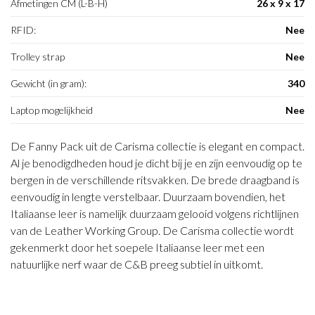
Afmetingen CM (L-B-H)
26 x 9 x 17
RFID:
Nee
Trolley strap
Nee
Gewicht (in gram):
340
Laptop mogelijkheid
Nee
De Fanny Pack uit de Carisma collectie is elegant en compact.
Al je benodigdheden houd je dicht bij je en zijn eenvoudig op te
bergen in de verschillende ritsvakken. De brede draagband is
eenvoudig in lengte verstelbaar. Duurzaam bovendien, het
Italiaanse leer is namelijk duurzaam gelooid volgens richtlijnen
van de Leather Working Group. De Carisma collectie wordt
gekenmerkt door het soepele Italiaanse leer met een
natuurlijke nerf waar de C&B preeg subtiel in uitkomt.