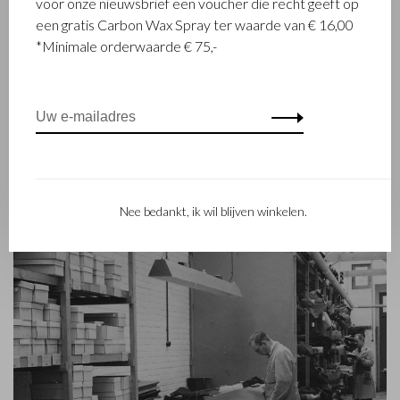
voor onze nieuwsbrief een voucher die recht geeft op
opgericht toen stikmeester Walter Castelijn en leerstanser
een gratis Carbon Wax Spray ter waarde van € 16,00
Marinus Beerens besloten samen leerproducten te maken.
*Minimale orderwaarde € 75,-
Inmiddels staat de 3e generatie – Babette en Martijn
Beerens - aan het roer en geniet Castelijn & Beerens
internationale bekendheid. De familietraditie van kwaliteit en
vakmanschap staat nog altijd hoog in het vaandel. Iets wat ook
is terug te zien in de collectie van het eigentijdse RENEE-label
dat in 2012 werd gelanceerd.
Nee bedankt, ik wil blijven winkelen.