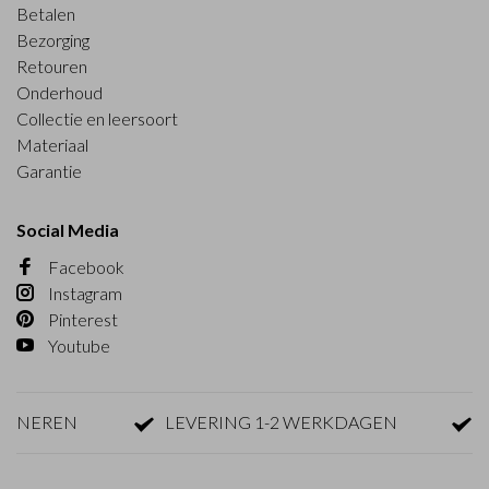
Betalen
Bezorging
Retouren
Onderhoud
Collectie en leersoort
Materiaal
Garantie
Social Media
Facebook
Instagram
Pinterest
Youtube
EREN
LEVERING 1-2 WERKDAGEN
GRA