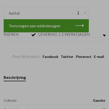
-
+
Aantal:
Toevoegen aan winkelwagen
NEREN
LEVERING 1-2 WERKDAGEN
GR
Deel dit product:
Facebook
Twitter
Pinterest
E-mail
Beschrijving
Collectie:
Gaucho