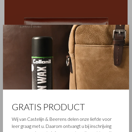
✕
FAMILIEBEDRIJF
GRATIS PRODUCT
Het in Waalwijk gevestigde Castelijn & Beerens is een
Wij van Castelijn & Beerens delen onze liefde voor
gerenommeerd familiebedrijf dat al sinds 1945 luxe
leer graag met u. Daarom ontvangt u bij inschrijving
lederwaren ontwerpt en vervaardigt. Het bedrijf werd