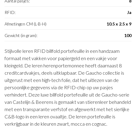
Aantal pasjes:
8
RFID:
Ja
Afmetingen CM (L-B-H)
10.5 x 2.5 x 9
Gewicht (in gram):
100
Stijlvolle leren RFID billfold portefeuille in een handzaam
formaat met vakken voor papiergeld en een vakje voor
kleingeld. De leren herenportemonnee heeft daarnaast 8
creditcardvakjes, deels uitklapbaar. De Gaucho collectie is
uitgerust met een high-tech folie, dat het uitlezen van de
persoonlijke gegevens via de RFID-chip op uw pasjes
verhindert. Deze luxe billfold portefeuille uit de Gaucho-serie
van Castelijn & Beerens is gemaakt van stierenleer behandeld
met een transparante verfstof en afgewerkt met het sierlijke
C&B-logo in een leren ovaaltje. De leren portefeuille is
verkrijgbaar in de kleuren zwart, mocca en cognac.