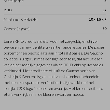
Aantal pasjes:
8
RFID:
Ja
Afmetingen CM (L-B-H)
10 x 1,5 x 7
Gewicht (in gram):
80
Leren RFID creditcard etui voor het zorgvuldig en stijlvol
bewaren van uw identiteitskaart en andere pasjes. De pasjes
portemonnee biedt plaats aan in totaal 8 pasjes. De Gaucho
collectie is uitgerust met een high-tech folie, dat het uitlezen
van de persoonlijke gegevens via de RFID-chip op uw pasjes
verhindert. Het creditcard etui uit de Gaucho-serie van
Castelijn & Beerens is gemaakt van stierenleer behandeld
met een transparante verfstof en is afgewerkt met het
sierlijke C&B-logo in een leren ovaaltje. Het leren creditcard
etui is verkrijgbaar in de kleuren zwart en mocca.