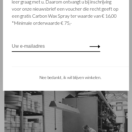
leer graag met u. Daarom ontvangt u bij inschrijving
gerenommeerd familiebedrijf dat al sinds 1945 luxe
voor onze nieuwsbrief een voucher die recht geeft op
lederwaren ontwerpt en vervaardigt. Het bedrijf werd
een gratis Carbon Wax Spray ter waarde van € 16,00
opgericht toen stikmeester Walter Castelijn en leerstanser
*Minimale orderwaarde € 75,-
Marinus Beerens besloten samen leerproducten te maken.
Inmiddels staat de 3e generatie – Babette en Martijn
Beerens - aan het roer en geniet Castelijn & Beerens
internationale bekendheid. De familietraditie van kwaliteit en
vakmanschap staat nog altijd hoog in het vaandel. Iets wat ook
is terug te zien in de collectie van het eigentijdse RENEE-label
dat in 2012 werd gelanceerd.
Nee bedankt, ik wil blijven winkelen.