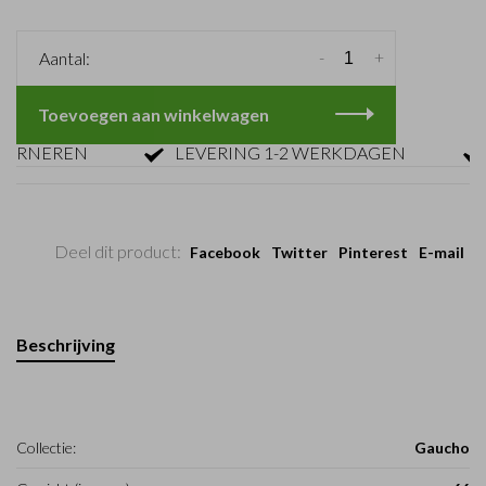
-
+
Aantal:
Toevoegen aan winkelwagen
NEREN
LEVERING 1-2 WERKDAGEN
GR
Deel dit product:
Facebook
Twitter
Pinterest
E-mail
Beschrijving
Collectie:
Gaucho