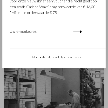
voor onze nieuwsbrief een voucher die recht geeft op
opgericht toen stikmeester Walter Castelijn en leerstanser
een gratis Carbon Wax Spray ter waarde van € 16,00
Marinus Beerens besloten samen leerproducten te maken.
*Minimale orderwaarde € 75,-
Inmiddels staat de 3e generatie – Babette en Martijn
Beerens - aan het roer en geniet Castelijn & Beerens
internationale bekendheid. De familietraditie van kwaliteit en
vakmanschap staat nog altijd hoog in het vaandel. Iets wat ook
is terug te zien in de collectie van het eigentijdse RENEE-label
dat in 2012 werd gelanceerd.
Nee bedankt, ik wil blijven winkelen.