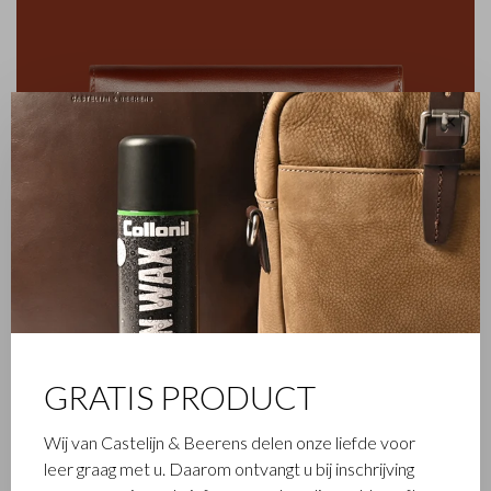
✕
FAMILIEBEDRIJF
GRATIS PRODUCT
Het in Waalwijk gevestigde Castelijn & Beerens is een
Wij van Castelijn & Beerens delen onze liefde voor
gerenommeerd familiebedrijf dat al sinds 1945 luxe
leer graag met u. Daarom ontvangt u bij inschrijving
lederwaren ontwerpt en vervaardigt. Het bedrijf werd