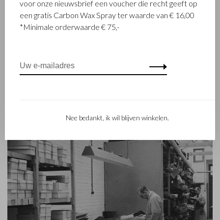
voor onze nieuwsbrief een voucher die recht geeft op
opgericht toen stikmeester Walter Castelijn en leerstanser
een gratis Carbon Wax Spray ter waarde van € 16,00
Marinus Beerens besloten samen leerproducten te maken.
*Minimale orderwaarde € 75,-
Inmiddels staat de 3e generatie – Babette en Martijn
Beerens - aan het roer en geniet Castelijn & Beerens
internationale bekendheid. De familietraditie van kwaliteit en
vakmanschap staat nog altijd hoog in het vaandel. Iets wat ook
is terug te zien in de collectie van het eigentijdse RENEE-label
dat in 2012 werd gelanceerd.
Nee bedankt, ik wil blijven winkelen.