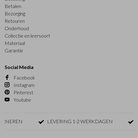
Betalen
Bezorging
Retouren
Onderhoud
Collectie en leersoort
Materiaal
Garantie
Social Media
Facebook
Instagram
Pinterest
Youtube
EREN
LEVERING 1-2 WERKDAGEN
GRA