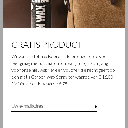
gerenommeerd familiebedrijf dat al sinds 1945 luxe
lederwaren ontwerpt en vervaardigt. Het bedrijf werd
opgericht toen stikmeester Walter Castelijn en leerstanser
Marinus Beerens besloten samen leerproducten te maken.
Inmiddels staat de 3e generatie – Babette en Martijn
Beerens - aan het roer en geniet Castelijn & Beerens
internationale bekendheid. De familietraditie van kwaliteit en
GRATIS PRODUCT
vakmanschap staat nog altijd hoog in het vaandel. Iets wat ook
is terug te zien in de collectie van het eigentijdse RENEE-label
Wij van Castelijn & Beerens delen onze liefde voor
dat in 2012 werd gelanceerd.
leer graag met u. Daarom ontvangt u bij inschrijving
voor onze nieuwsbrief een voucher die recht geeft op
een gratis Carbon Wax Spray ter waarde van € 16,00
*Minimale orderwaarde € 75,-