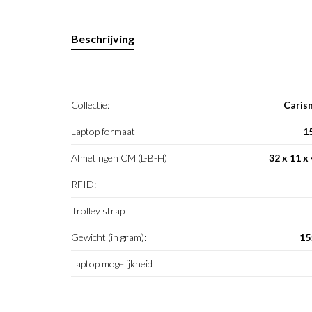
Beschrijving
Collectie:
Caris
Laptop formaat
1
Afmetingen CM (L-B-H)
32 x 11 x
RFID:
Trolley strap
Gewicht (in gram):
15
Laptop mogelijkheid