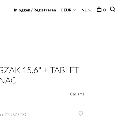
Inloggen / Registreren
€ EUR
NL
0
ZAK 15,6" + TABLET
GNAC
Carisma
ode
72 9577 CO