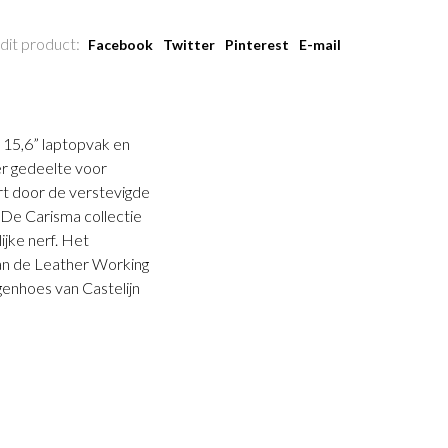
dit product:
Facebook
Twitter
Pinterest
E-mail
d 15,6” laptopvak en
er gedeelte voor
rt door de verstevigde
 De Carisma collectie
ijke nerf. Het
 van de Leather Working
genhoes van Castelijn