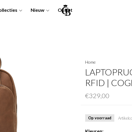
llecties
Nieuw
Outlet
Home
LAPTOPRUG
RFID | CO
€329,00
Op voorraad
Artikelc
Kleuren: