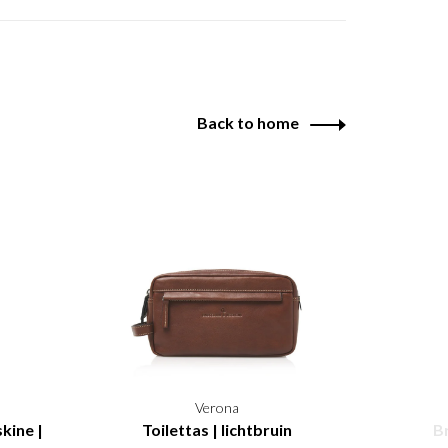
Back to home
Verona
kine |
Toilettas | lichtbruin
B