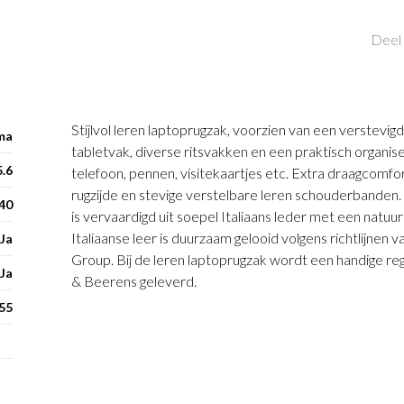
Deel 
Stijlvol leren laptoprugzak, voorzien van een verstevig
ma
tabletvak, diverse ritsvakken en een praktisch organis
5.6
telefoon, pennen, visitekaartjes etc. Extra draagcomfo
rugzijde en stevige verstelbare leren schouderbanden.
 40
is vervaardigd uit soepel Italiaans leder met een natuurl
Italiaanse leer is duurzaam gelooid volgens richtlijnen
Ja
Group. Bij de leren laptoprugzak wordt een handige re
Ja
& Beerens geleverd.
55