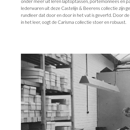
onder meer uit leren laptoptassen, portemonnees en pa
lederwaren uit deze Castelijn & Beerens collectie zijn g
rundleer dat door en door in het vat is geverfd. Door de 
in het leer, oogt de Carisma collectie stoer en robuust.