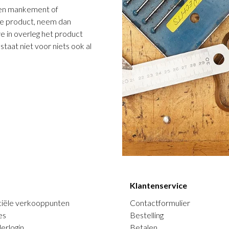
 een mankement of
e product, neem dan
we in overleg het product
taat niet voor niets ook al
Klantenservice
ciële verkooppunten
Contactformulier
es
Bestelling
erlogin
Betalen