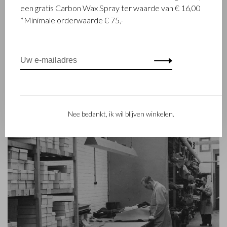
Marinus Beerens besloten samen leerproducten te maken.
een gratis Carbon Wax Spray ter waarde van € 16,00
Inmiddels staat de 3e generatie – Babette en Martijn
*Minimale orderwaarde € 75,-
Beerens - aan het roer en geniet Castelijn & Beerens
internationale bekendheid. De familietraditie van kwaliteit en
vakmanschap staat nog altijd hoog in het vaandel. Iets wat ook
is terug te zien in de collectie van het eigentijdse RENEE-label
dat in 2012 werd gelanceerd.
Nee bedankt, ik wil blijven winkelen.