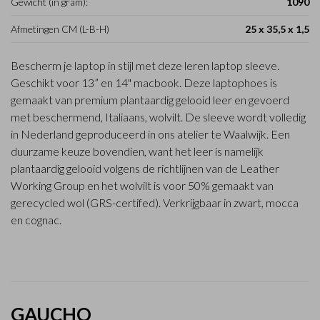
Gewicht (in gram):
1090
Afmetingen CM (L-B-H)
25 x 35,5 x 1,5
Bescherm je laptop in stijl met deze leren laptop sleeve.
Geschikt voor 13” en 14" macbook. Deze laptophoes is
gemaakt van premium plantaardig gelooid leer en gevoerd
met beschermend, Italiaans, wolvilt. De sleeve wordt volledig
in Nederland geproduceerd in ons atelier te Waalwijk. Een
duurzame keuze bovendien, want het leer is namelijk
plantaardig gelooid volgens de richtlijnen van de Leather
Working Group en het wolvilt is voor 50% gemaakt van
gerecycled wol (GRS-certifed). Verkrijgbaar in zwart, mocca
en cognac.
GAUCHO