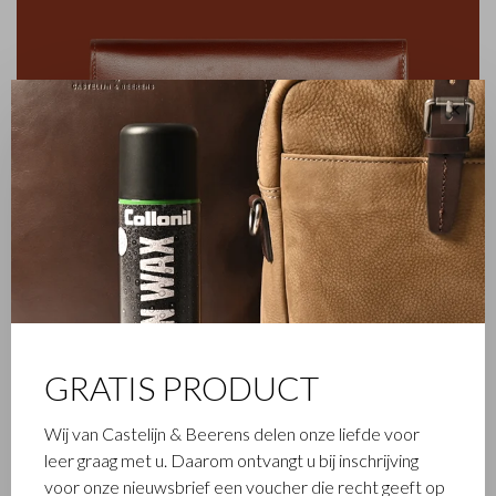
✕
FAMILIEBEDRIJF
GRATIS PRODUCT
Het in Waalwijk gevestigde Castelijn & Beerens is een
gerenommeerd familiebedrijf dat al sinds 1945 luxe
Wij van Castelijn & Beerens delen onze liefde voor
lederwaren ontwerpt en vervaardigt. Het bedrijf werd
leer graag met u. Daarom ontvangt u bij inschrijving
opgericht toen stikmeester Walter Castelijn en leerstanser
voor onze nieuwsbrief een voucher die recht geeft op