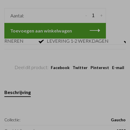
-
+
Aantal:
Toevoegen aan winkelwagen
RNEREN
LEVERING 1-2 WERKDAGEN
GR
Deel dit product:
Facebook
Twitter
Pinterest
E-mail
Beschrijving
Collectie:
Gaucho