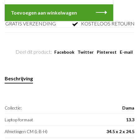
Toevoegen aan winkelwagen
RATIS VERZENDING
KOSTELOOS RETOURNERE
Deel dit product:
Facebook
Twitter
Pinterest
E-mail
Beschrijving
Collectie:
Dama
Laptop formaat
13.3
Afmetingen CM (L-B-H)
34.5 x 2 x 24.5