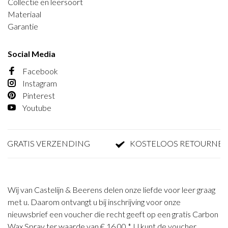
Collectie en leersoort
Materiaal
Garantie
Social Media
Facebook
Instagram
Pinterest
Youtube
RATIS VERZENDING
KOSTELOOS RETOURNEREN
Wij van Castelijn & Beerens delen onze liefde voor leer graag
met u. Daarom ontvangt u bij inschrijving voor onze
nieuwsbrief een voucher die recht geeft op een gratis Carbon
Wax Spray ter waarde van € 16,00 *. U kunt de voucher