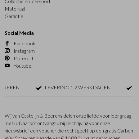
Collectie en leersoort
Materiaal
Garantie
Social Media
Facebook
Instagram
Pinterest
Youtube
EREN
LEVERING 1-2 WERKDAGEN
GRAT
Wij van Castelijn & Beerens delen onze liefde voor leer graag
met u. Daarom ontvangt u bij inschrijving voor onze
nieuwsbrief een voucher die recht geeft op een gratis Carbon
Wax Spray ter waarde van € 16,00 *. U kunt de voucher