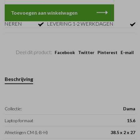
Toevoegen aan winkelwagen
EREN
LEVERING 1-2 WERKDAGEN
GRA
Deel dit product:
Facebook
Twitter
Pinterest
E-mail
Beschrijving
Collectie:
Dama
Laptop formaat
15.6
Afmetingen CM (L-B-H)
38.5 x 2 x 27