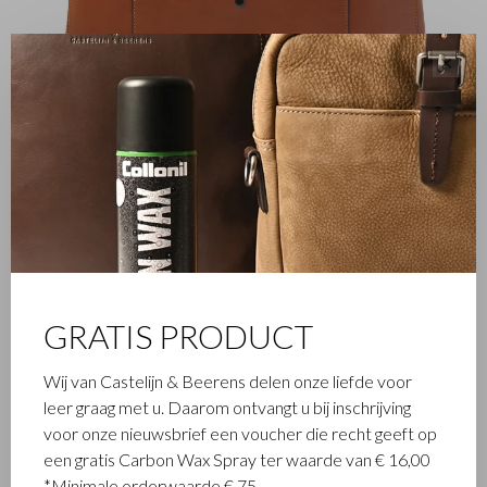
✕
FAMILIEBEDRIJF
Het in Waalwijk gevestigde Castelijn & Beerens is een
GRATIS PRODUCT
gerenommeerd familiebedrijf dat al sinds 1945 luxe
lederwaren ontwerpt en vervaardigt. Het bedrijf werd
Wij van Castelijn & Beerens delen onze liefde voor
opgericht toen stikmeester Walter Castelijn en leerstanser
leer graag met u. Daarom ontvangt u bij inschrijving
Marinus Beerens besloten samen leerproducten te maken.
voor onze nieuwsbrief een voucher die recht geeft op
Inmiddels staat de 3e generatie – Babette en Martijn
een gratis Carbon Wax Spray ter waarde van € 16,00
Beerens - aan het roer en geniet Castelijn & Beerens
*Minimale orderwaarde € 75,-