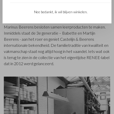
Het in Waalwijk gevestigde Castelijn & Beerens is een
gerenommeerd familiebedrijf dat al sinds 1945 luxe
Nee bedankt, ik wil blijven winkelen.
lederwaren ontwerpt en vervaardigt. Het bedrijf werd
opgericht toen stikmeester Walter Castelijn en leerstanser
Marinus Beerens besloten samen leerproducten te maken.
Inmiddels staat de 3e generatie – Babette en Martijn
Beerens - aan het roer en geniet Castelijn & Beerens
internationale bekendheid. De familietraditie van kwaliteit en
vakmanschap staat nog altijd hoog in het vaandel. Iets wat ook
is terug te zien in de collectie van het eigentijdse RENEE-label
dat in 2012 werd gelanceerd.