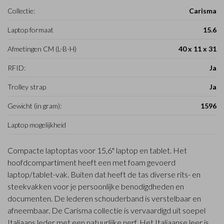
Collectie:
Carisma
Laptop formaat
15.6
Afmetingen CM (L-B-H)
40 x 11 x 31
RFID:
Ja
Trolley strap
Ja
Gewicht (in gram):
1596
Laptop mogelijkheid
Compacte laptoptas voor 15,6" laptop en tablet. Het
hoofdcompartiment heeft een met foam gevoerd
laptop/tablet-vak. Buiten dat heeft de tas diverse rits- en
steekvakken voor je persoonlijke benodigdheden en
documenten. De lederen schouderband is verstelbaar en
afneembaar. De Carisma collectie is vervaardigd uit soepel
Italiaans leder met een natuurlijke nerf. Het Italiaanse leer is