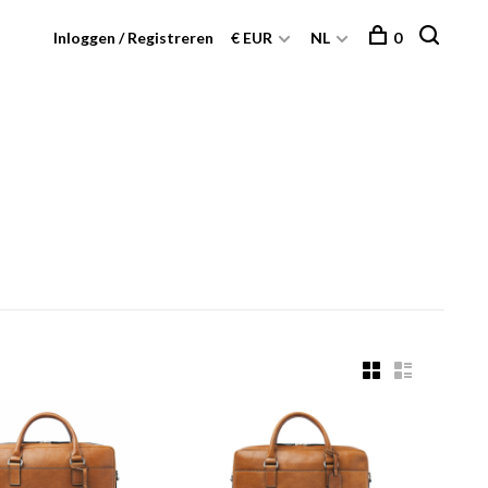
Inloggen / Registreren
€ EUR
NL
0