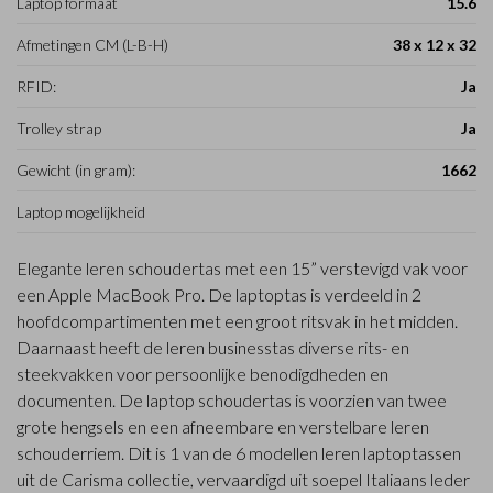
Laptop formaat
15.6
Afmetingen CM (L-B-H)
38 x 12 x 32
RFID:
Ja
Trolley strap
Ja
Gewicht (in gram):
1662
Laptop mogelijkheid
Elegante leren schoudertas met een 15” verstevigd vak voor
een Apple MacBook Pro. De laptoptas is verdeeld in 2
hoofdcompartimenten met een groot ritsvak in het midden.
Daarnaast heeft de leren businesstas diverse rits- en
steekvakken voor persoonlijke benodigdheden en
documenten. De laptop schoudertas is voorzien van twee
grote hengsels en een afneembare en verstelbare leren
schouderriem. Dit is 1 van de 6 modellen leren laptoptassen
uit de Carisma collectie, vervaardigd uit soepel Italiaans leder