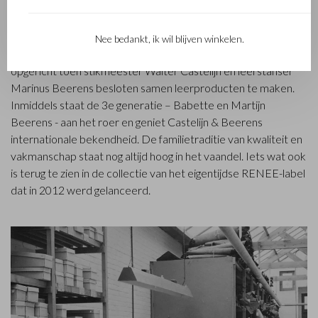
Het in Waalwijk gevestigde Castelijn & Beerens is een
gerenommeerd familiebedrijf dat al sinds 1945 luxe
Nee bedankt, ik wil blijven winkelen.
lederwaren ontwerpt en vervaardigt. Het bedrijf werd
opgericht toen stikmeester Walter Castelijn en leerstanser
Marinus Beerens besloten samen leerproducten te maken.
Inmiddels staat de 3e generatie – Babette en Martijn
Beerens - aan het roer en geniet Castelijn & Beerens
internationale bekendheid. De familietraditie van kwaliteit en
vakmanschap staat nog altijd hoog in het vaandel. Iets wat ook
is terug te zien in de collectie van het eigentijdse RENEE-label
dat in 2012 werd gelanceerd.