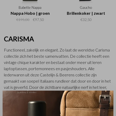
Babette Nappa
Gaucho
Nappa Hobo | groen
Brillenkoker | zwart
€195,00
€97,50
€32,50
CARISMA
Functioneel, zakelijk en elegant. Zo laat de wereldse Carisma
collectie zich het beste samenvatten. De collectie heeft een
vintage chique karakter en bestaat onder meer uit leren
laptoptassen, portemonnees en pasjeshouders. Alle
lederwaren uit deze Castelijn & Beerens collectie zijn
gemaakt van soepel Italiaans rundleer dat door en door in het
vat is geverfd. Door de zichtbare natuurlijke nerf in het leer,
oogt de Carisma collectie stoer en robuust.
✕