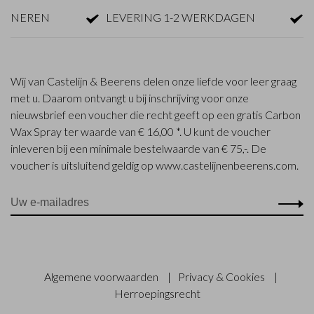
EREN
LEVERING 1-2 WERKDAGEN
GRAT
Wij van Castelijn & Beerens delen onze liefde voor leer graag
met u. Daarom ontvangt u bij inschrijving voor onze
nieuwsbrief een voucher die recht geeft op een gratis Carbon
Wax Spray ter waarde van € 16,00 *. U kunt de voucher
inleveren bij een minimale bestelwaarde van € 75,-. De
voucher is uitsluitend geldig op www.castelijnenbeerens.com.
Algemene voorwaarden
|
Privacy & Cookies
|
Herroepingsrecht