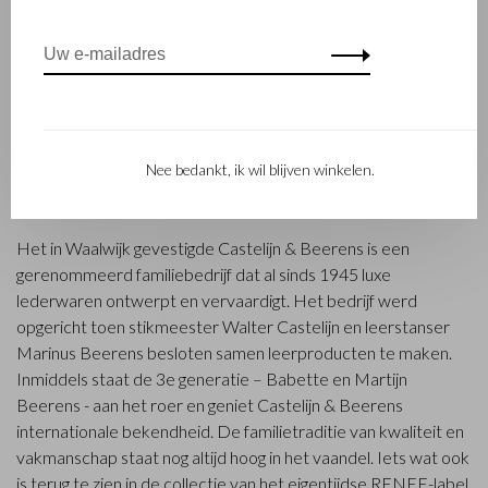
Nee bedankt, ik wil blijven winkelen.
FAMILIEBEDRIJF
Het in Waalwijk gevestigde Castelijn & Beerens is een
gerenommeerd familiebedrijf dat al sinds 1945 luxe
lederwaren ontwerpt en vervaardigt. Het bedrijf werd
opgericht toen stikmeester Walter Castelijn en leerstanser
Marinus Beerens besloten samen leerproducten te maken.
Inmiddels staat de 3e generatie – Babette en Martijn
Beerens - aan het roer en geniet Castelijn & Beerens
internationale bekendheid. De familietraditie van kwaliteit en
vakmanschap staat nog altijd hoog in het vaandel. Iets wat ook
is terug te zien in de collectie van het eigentijdse RENEE-label