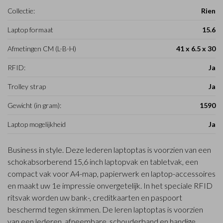
Collectie:
Rien
Laptop formaat
15.6
Afmetingen CM (L-B-H)
41 x 6.5 x 30
RFID:
Ja
Trolley strap
Ja
Gewicht (in gram):
1590
Laptop mogelijkheid
Ja
Business in style. Deze lederen laptoptas is voorzien van een
schokabsorberend 15,6 inch laptopvak en tabletvak, een
compact vak voor A4-map, papierwerk en laptop-accessoires
en maakt uw 1e impressie onvergetelijk. In het speciale RFID
ritsvak worden uw bank-, creditkaarten en paspoort
beschermd tegen skimmen. De leren laptoptas is voorzien
van een lederen, afneembare, schouderband en handige