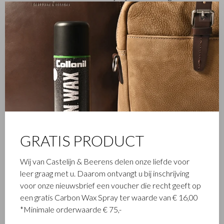
handvatten en schouderbanden van de tassen is gebruik
✕
gemaakt van stevig plantaardig gelooid riemenleer. Alle items
zijn voorzien RFID protectie om uw pasjes en paspoort te
beschermen tegen uitlezen. Functioneel, tijdloos en exclusief.
Verkrijgbaar in cognac.
GRATIS PRODUCT
Wij van Castelijn & Beerens delen onze liefde voor
leer graag met u. Daarom ontvangt u bij inschrijving
voor onze nieuwsbrief een voucher die recht geeft op
een gratis Carbon Wax Spray ter waarde van € 16,00
*Minimale orderwaarde € 75,-