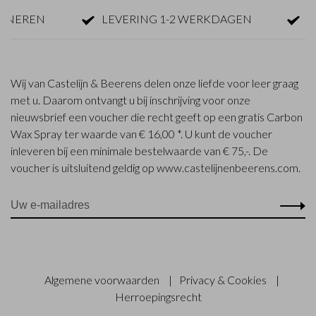
EREN
LEVERING 1-2 WERKDAGEN
GRAT
Wij van Castelijn & Beerens delen onze liefde voor leer graag
met u. Daarom ontvangt u bij inschrijving voor onze
nieuwsbrief een voucher die recht geeft op een gratis Carbon
Wax Spray ter waarde van € 16,00 *. U kunt de voucher
inleveren bij een minimale bestelwaarde van € 75,-. De
voucher is uitsluitend geldig op www.castelijnenbeerens.com.
Algemene voorwaarden
|
Privacy & Cookies
|
Herroepingsrecht