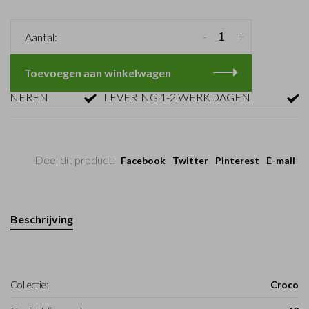
-
+
Aantal:
Toevoegen aan winkelwagen
NEREN
LEVERING 1-2 WERKDAGEN
GRA
Deel dit product:
Facebook
Twitter
Pinterest
E-mail
Beschrijving
Collectie:
Croco