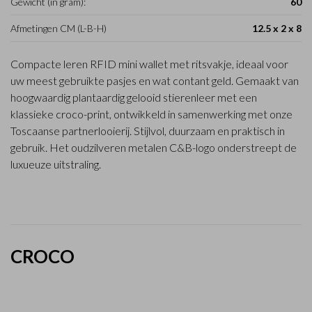
Gewicht (in gram):
60
Afmetingen CM (L-B-H)
12.5 x 2 x 8
Compacte leren RFID mini wallet met ritsvakje, ideaal voor
uw meest gebruikte pasjes en wat contant geld. Gemaakt van
hoogwaardig plantaardig gelooid stierenleer met een
klassieke croco-print, ontwikkeld in samenwerking met onze
Toscaanse partnerlooierij. Stijlvol, duurzaam en praktisch in
gebruik. Het oudzilveren metalen C&B-logo onderstreept de
luxueuze uitstraling.
CROCO