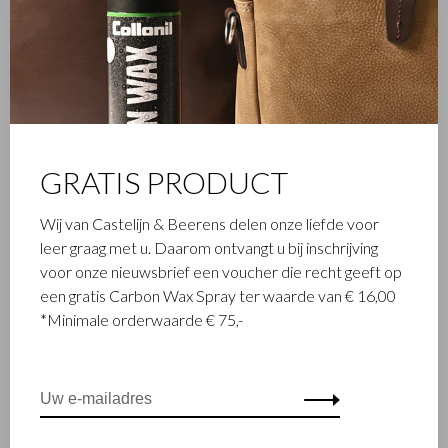
Het in Waalwijk gevestigde Castelijn & Beerens is een
gerenommeerd familiebedrijf dat al sinds 1945 luxe
lederwaren ontwerpt en vervaardigt. Het bedrijf werd
opgericht toen stikmeester Walter Castelijn en leerstanser
Marinus Beerens besloten samen leerproducten te maken.
Inmiddels staat de 3e generatie – Babette en Martijn
Beerens - aan het roer en geniet Castelijn & Beerens
GRATIS PRODUCT
internationale bekendheid. De familietraditie van kwaliteit en
vakmanschap staat nog altijd hoog in het vaandel. Iets wat ook
Wij van Castelijn & Beerens delen onze liefde voor
is terug te zien in de collectie van het eigentijdse RENEE-label
leer graag met u. Daarom ontvangt u bij inschrijving
dat in 2012 werd gelanceerd.
voor onze nieuwsbrief een voucher die recht geeft op
een gratis Carbon Wax Spray ter waarde van € 16,00
*Minimale orderwaarde € 75,-