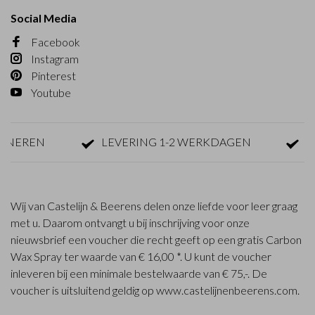
Social Media
Facebook
Instagram
Pinterest
Youtube
EREN
LEVERING 1-2 WERKDAGEN
GRAT
Wij van Castelijn & Beerens delen onze liefde voor leer graag
met u. Daarom ontvangt u bij inschrijving voor onze
nieuwsbrief een voucher die recht geeft op een gratis Carbon
Wax Spray ter waarde van € 16,00 *. U kunt de voucher
inleveren bij een minimale bestelwaarde van € 75,-. De
voucher is uitsluitend geldig op www.castelijnenbeerens.com.