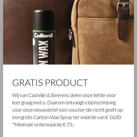
✕
FAMILIEBEDRIJF
Het in Waalwijk gevestigde Castelijn & Beerens is een
gerenommeerd familiebedrijf dat al sinds 1945 luxe
lederwaren ontwerpt en vervaardigt. Het bedrijf werd
GRATIS PRODUCT
opgericht toen stikmeester Walter Castelijn en leerstanser
Marinus Beerens besloten samen leerproducten te maken.
Wij van Castelijn & Beerens delen onze liefde voor
Inmiddels staat de 3e generatie – Babette en Martijn
leer graag met u. Daarom ontvangt u bij inschrijving
Beerens - aan het roer en geniet Castelijn & Beerens
voor onze nieuwsbrief een voucher die recht geeft op
internationale bekendheid. De familietraditie van kwaliteit en
een gratis Carbon Wax Spray ter waarde van € 16,00
vakmanschap staat nog altijd hoog in het vaandel. Iets wat ook
*Minimale orderwaarde € 75,-
is terug te zien in de collectie van het eigentijdse RENEE-label
dat in 2012 werd gelanceerd.