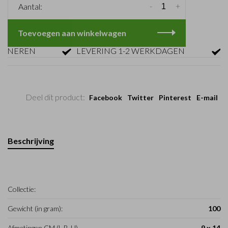
-
+
Aantal:
Toevoegen aan winkelwagen
NEREN
LEVERING 1-2 WERKDAGEN
GRA
Deel dit product:
Facebook
Twitter
Pinterest
E-mail
Beschrijving
Collectie:
Gewicht (in gram):
100
Afmetingen CM (L-B-H)
9 x 14