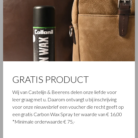
✕
FAMILIEBEDRIJF
Het in Waalwijk gevestigde Castelijn & Beerens is een
gerenommeerd familiebedrijf dat al sinds 1945 luxe
lederwaren ontwerpt en vervaardigt. Het bedrijf werd
GRATIS PRODUCT
opgericht toen stikmeester Walter Castelijn en leerstanser
Marinus Beerens besloten samen leerproducten te maken.
Wij van Castelijn & Beerens delen onze liefde voor
Inmiddels staat de 3e generatie – Babette en Martijn
leer graag met u. Daarom ontvangt u bij inschrijving
Beerens - aan het roer en geniet Castelijn & Beerens
voor onze nieuwsbrief een voucher die recht geeft op
internationale bekendheid. De familietraditie van kwaliteit en
een gratis Carbon Wax Spray ter waarde van € 16,00
vakmanschap staat nog altijd hoog in het vaandel. Iets wat ook
*Minimale orderwaarde € 75,-
is terug te zien in de collectie van het eigentijdse RENEE-label
dat in 2012 werd gelanceerd.