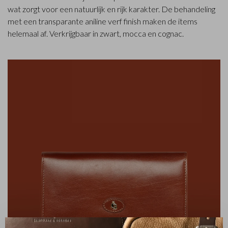
wat zorgt voor een natuurlijk en rijk karakter. De behandeling
met een transparante aniline verf finish maken de items
helemaal af. Verkrijgbaar in zwart, mocca en cognac.