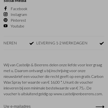
Social Media
Facebook
Instagram
Pinterest
Youtube
EREN
LEVERING 1-2 WERKDAGEN
GRA
Wij van Castelijn & Beerens delen onze liefde voor leer graag
met u. Daarom ontvangt u bij inschrijving voor onze
nieuwsbrief een voucher die recht geeft op een gratis Carbon
Wax Spray ter waarde van € 16,00 *. U kunt de voucher
inleveren bij een minimale bestelwaarde van € 75,-. De
voucher is uitsluitend geldig op www.castelijnenbeerens.com.