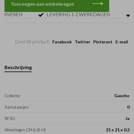
Toevoegen aan winkelwagen
NEREN
LEVERING 1-2 WERKDAGEN
GR
Deel dit product:
Facebook
Twitter
Pinterest
E-mail
Beschrijving
Collectie:
Gaucho
Aantal pasjes:
0
RFID:
Ja
Afmetingen CM (L-B-H)
21 x 21 x 0,2