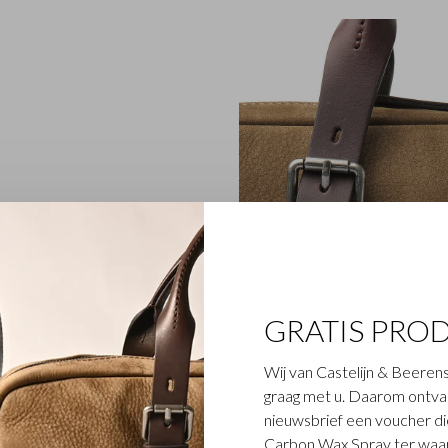
zijn gemaakt van
komstig uit Veneto. Het
an. Bovendien duurzaam
roup, dus een
anden van de tassen is
GRATIS PRO
r. Alle modellen zijn
t te beschermen. De
Wij van Castelijn & Beerens
e leren laptoptassen een
graag met u. Daarom ontvang
eit.
nieuwsbrief een voucher die
Carbon Wax Spray ter waar