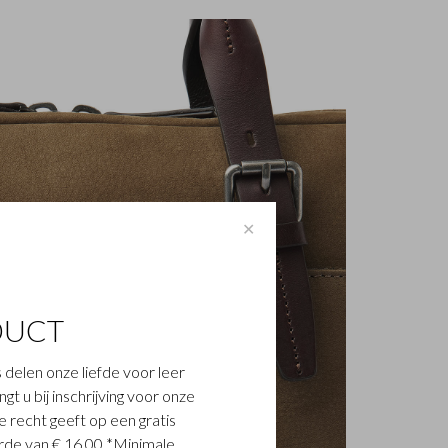
✕
DUCT
 delen onze liefde voor leer
t u bij inschrijving voor onze
 recht geeft op een gratis
de van € 16,00 *Minimale