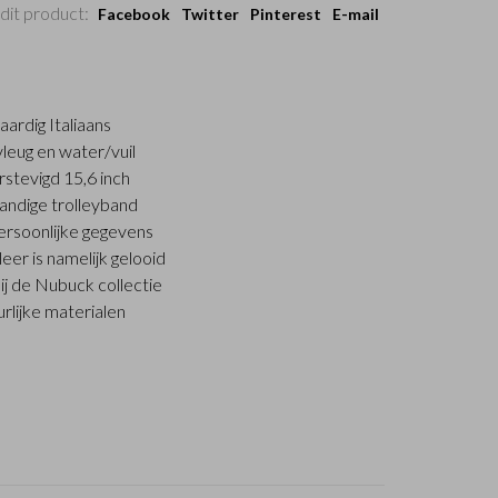
dit product:
Facebook
Twitter
Pinterest
E-mail
ardig Italiaans
vleug en water/vuil
rstevigd 15,6 inch
andige trolleyband
persoonlijke gegevens
r is namelijk gelooid
ij de Nubuck collectie
rlijke materialen