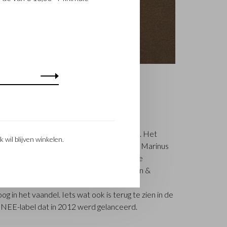
stelijn & Beerens is een gerenommeerd
5 luxe lederwaren ontwerpt en vervaardigt. Het
k wil blijven winkelen.
ikmeester Walter Castelijn en leerstanser Marinus
roducten te maken. Inmiddels staat de 3e
 Beerens - aan het roer en geniet Castelijn &
eid. De familietraditie van kwaliteit en
g in het vaandel. Iets wat ook is terug te zien in de
RENEE-label dat in 2012 werd gelanceerd.