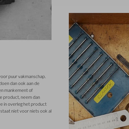
5 voor puur vakmanschap.
ldoen dan ook aan de
 een mankement of
e product, neem dan
we in overleg het product
taat niet voor niets ook al