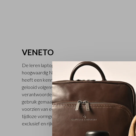
VENETO
De leren laptoptassen uit de stijlvolle Veneto collectie 
hoogwaardig Nubuck leer. Het volnerf Nubuck leer is af
heeft een kenmerkende vleug en voelt heerlijk zacht a
gelooid volgens de richtlijnen van de Leather Working G
verantwoorde keuze. Voor de handvatten en schouderb
gebruik gemaakt van stevig plantaardig gelooid riemenlee
voorzien van een RFID vakje om uw pasjes en paspoor
tijdloze vormgeving en natuurlijke materialen geven dez
exclusief en rijk karakter. Tijdloos, elegant en pure kwalit