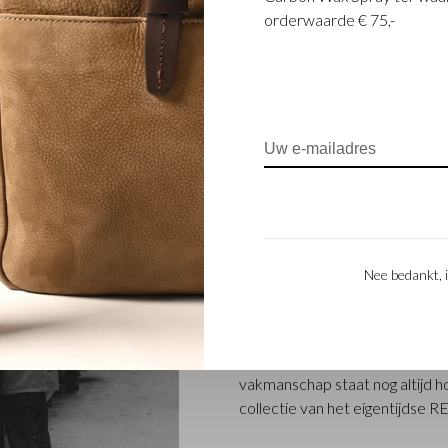
orderwaarde € 75,-
FAMILIEBEDRIJF
Het in Waalwijk gevestigde Ca
familiebedrijf dat al sinds 194
Nee bedankt, i
bedrijf werd opgericht toen st
Beerens besloten samen leerp
generatie – Babette en Martijn
Beerens internationale bekendh
vakmanschap staat nog altijd hoo
collectie van het eigentijdse 