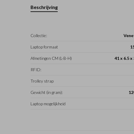
Beschrijving
Collectie:
Vene
Laptop formaat
1
Afmetingen CM (L-B-H)
41 x 6.5 x
RFID:
Trolley strap
Gewicht (in gram):
12
Laptop mogelijkheid