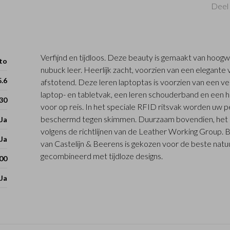
Deel 
Verfijnd en tijdloos. Deze beauty is gemaakt van hoogwa
to
nubuck leer. Heerlijk zacht, voorzien van een elegante 
5.6
afstotend. Deze leren laptoptas is voorzien van een ve
laptop- en tabletvak, een leren schouderband en een h
 30
voor op reis. In het speciale RFID ritsvak worden uw 
beschermd tegen skimmen. Duurzaam bovendien, het lee
Ja
volgens de richtlijnen van de Leather Working Group. B
Ja
van Castelijn & Beerens is gekozen voor de beste natuu
gecombineerd met tijdloze designs.
00
Ja