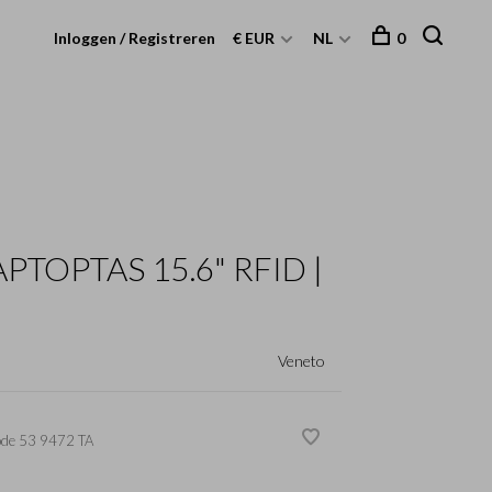
Inloggen / Registreren
€ EUR
NL
0
TOPTAS 15.6" RFID |
Veneto
ode
53 9472 TA