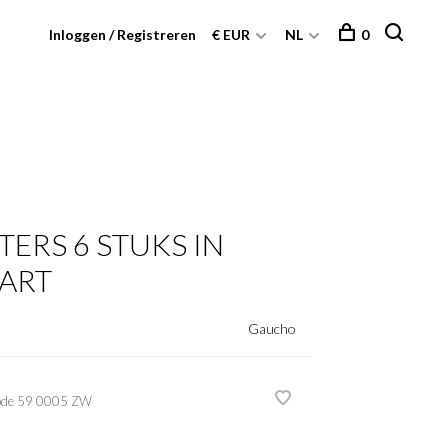
Inloggen / Registreren
€ EUR
NL
0
ERS 6 STUKS IN
WART
Gaucho
ode
59 0005 ZW