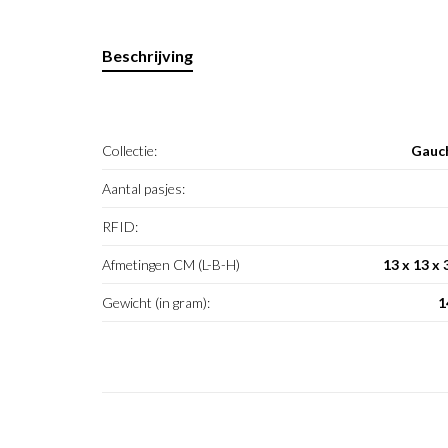
Beschrijving
Collectie:
Gauc
Aantal pasjes:
RFID:
Afmetingen CM (L-B-H)
13 x 13 x 
Gewicht (in gram):
1