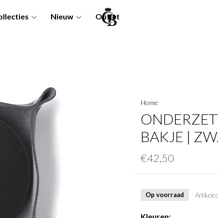
llecties
Nieuw
Outlet
Home
ONDERZETT
BAKJE | Z
€42,50
Op voorraad
Artikelc
Kleuren: