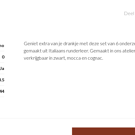
Deel 
Geniet extra van je drankje met deze set van 6 onderze
ho
gemaakt uit Italiaans runderleer. Gemaakt in ons atelie
0
verkrijgbaar in zwart, mocca en cognac.
Ja
3.5
44