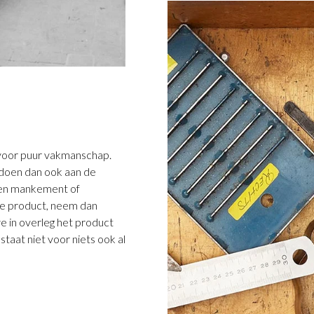
5 voor puur vakmanschap.
ldoen dan ook aan de
 een mankement of
e product, neem dan
we in overleg het product
taat niet voor niets ook al