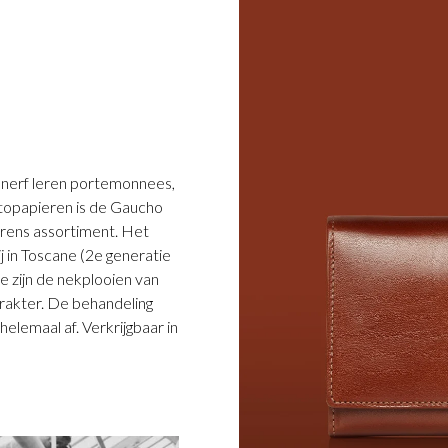
lnerf leren portemonnees,
utopapieren is de Gaucho
erens assortiment. Het
ij in Toscane (2e generatie
ie zijn de nekplooien van
karakter. De behandeling
elemaal af. Verkrijgbaar in