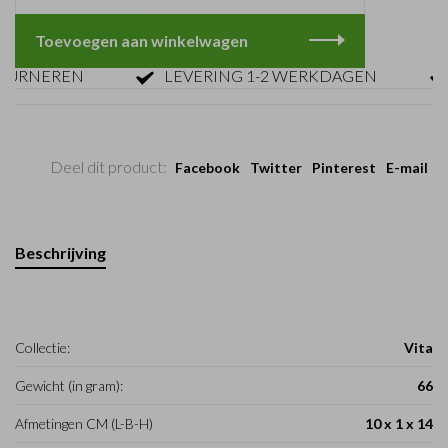
Toevoegen aan winkelwagen
RNEREN
LEVERING 1-2 WERKDAGEN
GR
Deel dit product:
Facebook
Twitter
Pinterest
E-mail
Beschrijving
Collectie:
Vita
Gewicht (in gram):
66
Afmetingen CM (L-B-H)
10 x 1 x 14