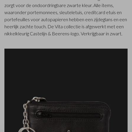
zorgt voor de ondoordringbare zwarte kleur. Alle items,
waaronder portemonnees, sleuteletuis, creditcard etuis en
portefeuilles voor autopapieren hebben een zijdeglans en een
heerlijk zachte touch. De Vita collectie is afgewerkt met een
nikkelkleurig Castelijn & Beerens-logo. Verkrijgbaar in zwart.