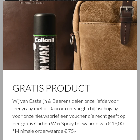
✕
FAMILIEBEDRIJF
Het in Waalwijk gevestigde Castelijn & Beerens is een
gerenommeerd familiebedrijf dat al sinds 1945 luxe
GRATIS PRODUCT
lederwaren ontwerpt en vervaardigt. Het bedrijf werd
opgericht toen stikmeester Walter Castelijn en leerstanser
Wij van Castelijn & Beerens delen onze liefde voor
Marinus Beerens besloten samen leerproducten te maken.
leer graag met u. Daarom ontvangt u bij inschrijving
Inmiddels staat de 3e generatie – Babette en Martijn
voor onze nieuwsbrief een voucher die recht geeft op
Beerens - aan het roer en geniet Castelijn & Beerens
een gratis Carbon Wax Spray ter waarde van € 16,00
internationale bekendheid. De familietraditie van kwaliteit en
*Minimale orderwaarde € 75,-
vakmanschap staat nog altijd hoog in het vaandel. Iets wat ook
is terug te zien in de collectie van het eigentijdse RENEE-label