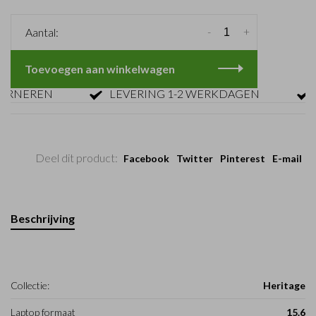
-
+
Aantal:
Toevoegen aan winkelwagen
NEREN
LEVERING 1-2 WERKDAGEN
GRA
Deel dit product:
Facebook
Twitter
Pinterest
E-mail
Beschrijving
Collectie:
Heritage
Laptop formaat
15.6