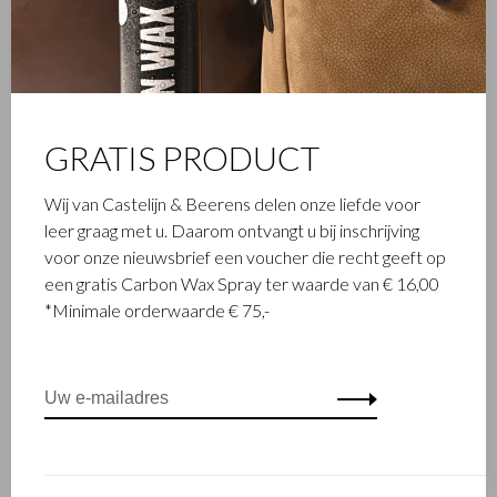
GRATIS PRODUCT
Wij van Castelijn & Beerens delen onze liefde voor
leer graag met u. Daarom ontvangt u bij inschrijving
voor onze nieuwsbrief een voucher die recht geeft op
een gratis Carbon Wax Spray ter waarde van € 16,00
*Minimale orderwaarde € 75,-
FAMILIEBEDRIJF
Het in Waalwijk gevestigde Castelijn & Beerens is een
gerenommeerd familiebedrijf dat al sinds 1945 luxe
lederwaren ontwerpt en vervaardigt. Het bedrijf werd