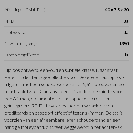
Afmetingen CM (L-B-H)
40 x 7,5 x 30
RFID:
Ja
Trolley strap
Ja
Gewicht (in gram):
1350
Laptop mogelijkheid
Ja
Tijdloos ontwerp, eenvoud en subtiele klasse. Daar staat
Peter uit de Heritage-collectie voor. Deze leren laptoptas is
uitgerust met een schokabsorberend 15,6" laptopvak en een
apart tabletvak. Daarnaast biedt hij voldoende ruimte voor
een A4-map, documenten en laptopaccessoires. Een
geïntegreerd RFID-ritsvak beschermt uw bankpassen,
creditcards en paspoort effectief tegen skimmen. De tas is
voorzien van een afneembare leren schouderband en een
handige trolleyband, discreet weggewerkt in het achtervak