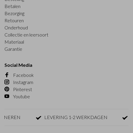
Betalen
Bezorging
Retouren
Onderhoud
Collectie en leersoort
Materiaal
Garantie
Social Media
Facebook
Instagram
Pinterest
Youtube
EREN
LEVERING 1-2 WERKDAGEN
GRAT