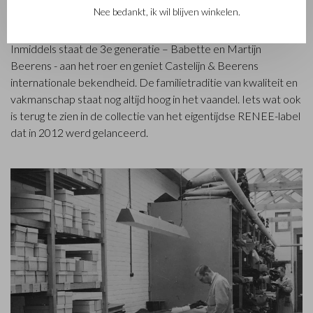
Nee bedankt, ik wil blijven winkelen.
opgericht toen stikmeester Walter Castelijn en leerstanser
Marinus Beerens besloten samen leerproducten te maken.
Inmiddels staat de 3e generatie – Babette en Martijn
Beerens - aan het roer en geniet Castelijn & Beerens
internationale bekendheid. De familietraditie van kwaliteit en
vakmanschap staat nog altijd hoog in het vaandel. Iets wat ook
is terug te zien in de collectie van het eigentijdse RENEE-label
dat in 2012 werd gelanceerd.