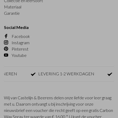
Collectie en leersoort
Materiaal
Garantie
Social Media
Facebook
Instagram
Pinterest
Youtube
REN
LEVERING 1-2 WERKDAGEN
GRATI
Wij van Castelijn & Beerens delen onze liefde voor leer graag
met u. Daarom ontvangt u bij inschrijving voor onze
nieuwsbrief een voucher die recht geeft op een gratis Carbon
Wax Spray ter waarde van € 16,00 *. U kunt de voucher