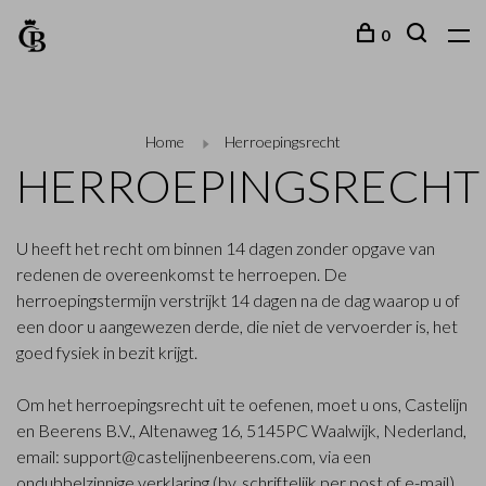
0
Home
Herroepingsrecht
HERROEPINGSRECHT
U heeft het recht om binnen 14 dagen zonder opgave van
redenen de overeenkomst te herroepen. De
herroepingstermijn verstrijkt 14 dagen na de dag waarop u of
een door u aangewezen derde, die niet de vervoerder is, het
goed fysiek in bezit krijgt.
Om het herroepingsrecht uit te oefenen, moet u ons, Castelijn
en Beerens B.V., Altenaweg 16, 5145PC Waalwijk, Nederland,
email:
support@castelijnenbeerens.com
, via een
ondubbelzinnige verklaring (bv. schriftelijk per post of e-mail)