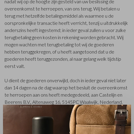
nadat wij op de hoogte zijn gesteld van uw beslissing de
overeenkomst te herroepen, van ons terug. Wij betalen u
terug met hetzelfde betalingsmiddel als waarmee u de
oorspronkelijke transactie heeft verricht, tenzij u uitdrukkelijk
anderszins heeft ingestemd; in ieder geval zullen u voor zulke
terugbetaling geen kosten in rekening worden gebracht. Wij
mogen wachten met terugbetaling tot wij de goederen
hebben teruggekregen, of u heeft aangetoond dat u de
goederen heeft teruggezonden, al naar gelang welk tijdstip
eerst valt.
U dient de goederen onverwijld, doch in ieder geval niet later
dan 14 dagen na de dag waarop het besluit de overeenkomst
te herroepen aan ons heeft medegedeeld, aan Castelijn en
Beerens B.V., Altenaweg 16, 5145PC Waalwijk, Nederland,
terug te zenden of te overhandigen. U bent op tijd als u de
✕
goederen terugstuurt voordat de termijn van 14 dagen is
verstreken.