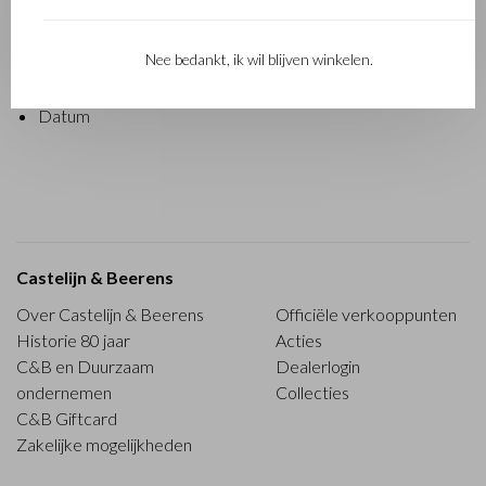
Adres consument(en)
Handtekening van consument(en) (alleen wanneer dit
Nee bedankt, ik wil blijven winkelen.
formulier op papier wordt ingediend)
Datum
Castelijn & Beerens
Over Castelijn & Beerens
Officiële verkooppunten
Historie 80 jaar
Acties
C&B en Duurzaam
Dealerlogin
ondernemen
Collecties
C&B Giftcard
Zakelijke mogelijkheden