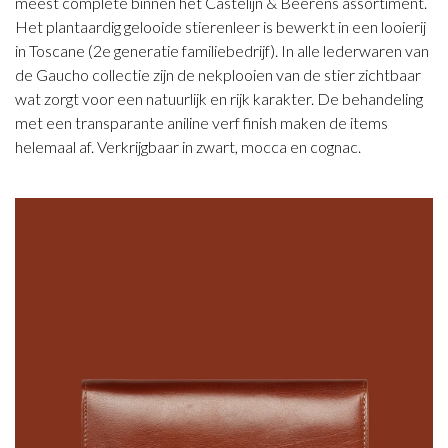
meest complete binnen het Castelijn & Beerens assortiment.
Het plantaardig gelooide stierenleer is bewerkt in een looierij
in Toscane (2e generatie familiebedrijf). In alle lederwaren van
de Gaucho collectie zijn de nekplooien van de stier zichtbaar
wat zorgt voor een natuurlijk en rijk karakter. De behandeling
met een transparante aniline verf finish maken de items
helemaal af. Verkrijgbaar in zwart, mocca en cognac.