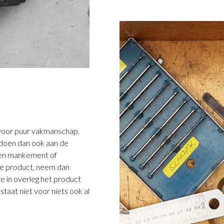
5 voor puur vakmanschap.
ldoen dan ook aan de
 een mankement of
e product, neem dan
we in overleg het product
taat niet voor niets ook al