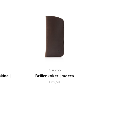
Gaucho
kine |
Brillenkoker | mocca
€32,50