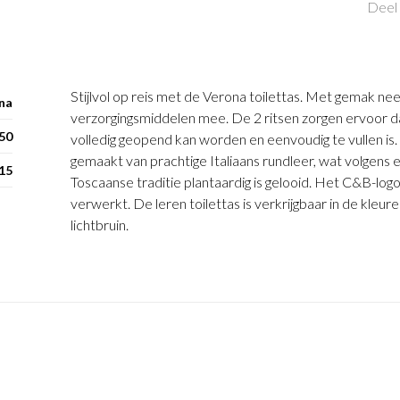
Deel 
Stijlvol op reis met de Verona toilettas. Met gemak neem
na
verzorgingsmiddelen mee. De 2 ritsen zorgen ervoor d
50
volledig geopend kan worden en eenvoudig te vullen is. 
gemaakt van prachtige Italiaans rundleer, wat volgen
 15
Toscaanse traditie plantaardig is gelooid. Het C&B-logo i
verwerkt. De leren toilettas is verkrijgbaar in de kleu
lichtbruin.