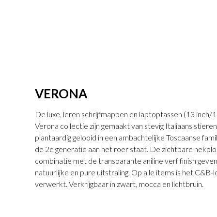
VERONA
De luxe, leren schrijfmappen en laptoptassen (13 inch/15 i
Verona collectie zijn gemaakt van stevig Italiaans stieren
plantaardig gelooid in een ambachtelijke Toscaanse famil
de 2e generatie aan het roer staat. De zichtbare nekploo
combinatie met de transparante aniline verf finish geve
natuurlijke en pure uitstraling. Op alle items is het C&B-l
verwerkt. Verkrijgbaar in zwart, mocca en lichtbruin.