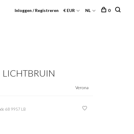
Inloggen / Registreren
€ EUR
NL
0
| LICHTBRUIN
Verona
ode
68 9957 LB