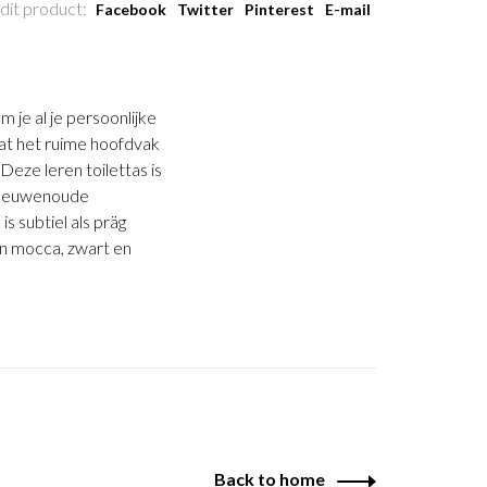
dit product:
Facebook
Twitter
Pinterest
E-mail
 je al je persoonlijke
at het ruime hoofdvak
Deze leren toilettas is
s eeuwenoude
s subtiel als präg
ren mocca, zwart en
Back to home