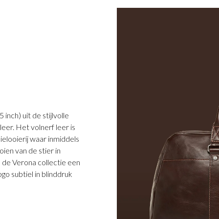
nch) uit de stijlvolle
leer. Het volnerf leer is
ielooierij waar inmiddels
ien van de stier in
n de Verona collectie een
ogo subtiel in blinddruk