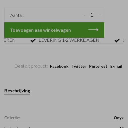
-
+
Aantal:
Toevoegen aan winkelwagen
EN
LEVERING 1-2 WERKDAGEN
GRATI
Deel dit product:
Facebook
Twitter
Pinterest
E-mail
Beschrijving
Collectie:
Onyx