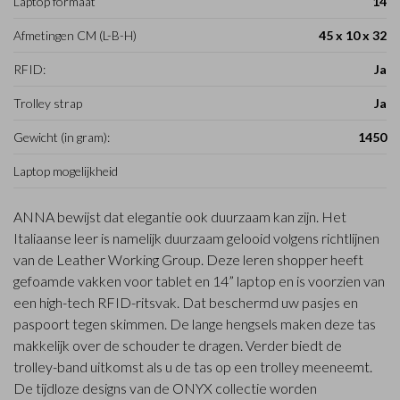
Laptop formaat
14
Afmetingen CM (L-B-H)
45 x 10 x 32
RFID:
Ja
Trolley strap
Ja
Gewicht (in gram):
1450
Laptop mogelijkheid
ANNA bewijst dat elegantie ook duurzaam kan zijn. Het
Italiaanse leer is namelijk duurzaam gelooid volgens richtlijnen
van de Leather Working Group. Deze leren shopper heeft
gefoamde vakken voor tablet en 14” laptop en is voorzien van
een high-tech RFID-ritsvak. Dat beschermd uw pasjes en
paspoort tegen skimmen. De lange hengsels maken deze tas
makkelijk over de schouder te dragen. Verder biedt de
trolley-band uitkomst als u de tas op een trolley meeneemt.
De tijdloze designs van de ONYX collectie worden