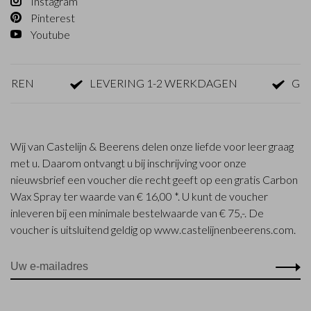
Instagram
Pinterest
Youtube
EN
LEVERING 1-2 WERKDAGEN
GRATIS
Wij van Castelijn & Beerens delen onze liefde voor leer graag
met u. Daarom ontvangt u bij inschrijving voor onze
nieuwsbrief een voucher die recht geeft op een gratis Carbon
Wax Spray ter waarde van € 16,00 *. U kunt de voucher
inleveren bij een minimale bestelwaarde van € 75,-. De
voucher is uitsluitend geldig op www.castelijnenbeerens.com.