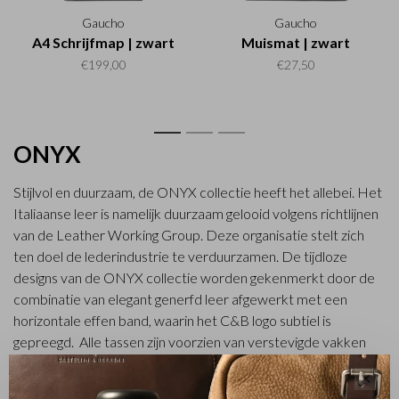
Gaucho
Gaucho
A4 Schrijfmap | zwart
Muismat | zwart
€199,00
€27,50
1
2
3
ONYX
Stijlvol en duurzaam, de ONYX collectie heeft het allebei. Het
Italiaanse leer is namelijk duurzaam gelooid volgens richtlijnen
van de Leather Working Group. Deze organisatie stelt zich
ten doel de lederindustrie te verduurzamen. De tijdloze
designs van de ONYX collectie worden gekenmerkt door de
combinatie van elegant generfd leer afgewerkt met een
horizontale effen band, waarin het C&B logo subtiel is
gepreegd. Alle tassen zijn voorzien van verstevigde vakken
voor laptop en tablet, een beschermend RFID-vak,
✕
afneembare schouderband en diverse rits- en steekvakken.