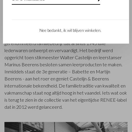
FAMILIEBEDRIJF
Nee bedankt, ik wil blijven winkelen.
Het in Waalwijk gevestigde Castelijn & Beerens is een
gerenommeerd familiebedrijf dat al sinds 1945 luxe
lederwaren ontwerpt en vervaardigt. Het bedrijf werd
opgericht toen stikmeester Walter Castelijn en leerstanser
Marinus Beerens besloten samen leerproducten te maken.
Inmiddels staat de 3e generatie – Babette en Martijn
Beerens - aan het roer en geniet Castelijn & Beerens
internationale bekendheid. De familietraditie van kwaliteit en
vakmanschap staat nog altijd hoog in het vaandel. Iets wat ook
is terug te zien in de collectie van het eigentijdse RENEE-label
dat in 2012 werd gelanceerd.