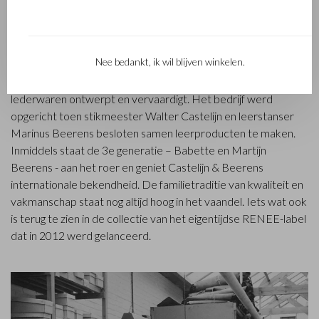
FAMILIEBEDRIJF
Nee bedankt, ik wil blijven winkelen.
Het in Waalwijk gevestigde Castelijn & Beerens is een
gerenommeerd familiebedrijf dat al sinds 1945 luxe
lederwaren ontwerpt en vervaardigt. Het bedrijf werd
opgericht toen stikmeester Walter Castelijn en leerstanser
Marinus Beerens besloten samen leerproducten te maken.
Inmiddels staat de 3e generatie – Babette en Martijn
Beerens - aan het roer en geniet Castelijn & Beerens
internationale bekendheid. De familietraditie van kwaliteit en
vakmanschap staat nog altijd hoog in het vaandel. Iets wat ook
is terug te zien in de collectie van het eigentijdse RENEE-label
dat in 2012 werd gelanceerd.