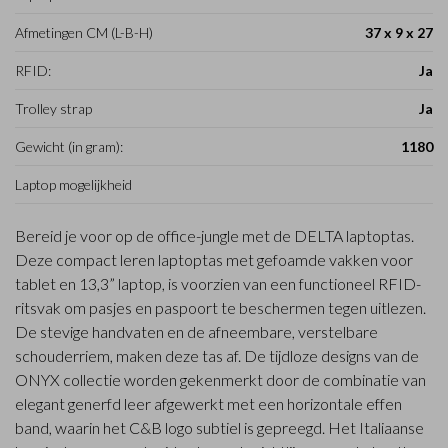
Afmetingen CM (L-B-H)
37 x 9 x 27
RFID:
Ja
Trolley strap
Ja
Gewicht (in gram):
1180
Laptop mogelijkheid
Bereid je voor op de office-jungle met de DELTA laptoptas.
Deze compact leren laptoptas met gefoamde vakken voor
tablet en 13,3” laptop, is voorzien van een functioneel RFID-
ritsvak om pasjes en paspoort te beschermen tegen uitlezen.
De stevige handvaten en de afneembare, verstelbare
schouderriem, maken deze tas af. De tijdloze designs van de
ONYX collectie worden gekenmerkt door de combinatie van
elegant generfd leer afgewerkt met een horizontale effen
band, waarin het C&B logo subtiel is gepreegd. Het Italiaanse