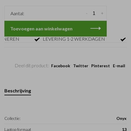
-
+
Aantal:
Toevoegen aan winkelwagen
EREN
LEVERING 1-2 WERKDAGEN
GRAT
Deel dit product:
Facebook
Twitter
Pinterest
E-mail
Beschrijving
Collectie:
Onyx
Laptop formaat
13