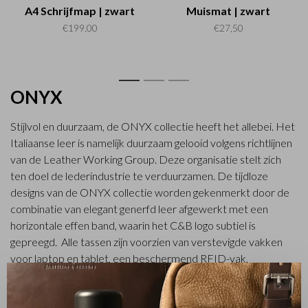
A4 Schrijfmap | zwart
Muismat | zwart
€199,00
€27,50
1
2
3
ONYX
Stijlvol en duurzaam, de ONYX collectie heeft het allebei. Het
Italiaanse leer is namelijk duurzaam gelooid volgens richtlijnen
van de Leather Working Group. Deze organisatie stelt zich
ten doel de lederindustrie te verduurzamen. De tijdloze
designs van de ONYX collectie worden gekenmerkt door de
combinatie van elegant generfd leer afgewerkt met een
horizontale effen band, waarin het C&B logo subtiel is
gepreegd. Alle tassen zijn voorzien van verstevigde vakken
voor laptop en tablet, een beschermend RFID-vak,
afneembare schouderband en diverse rits- en steekvakken.
✕
De kleur? Stijlvol zwart!