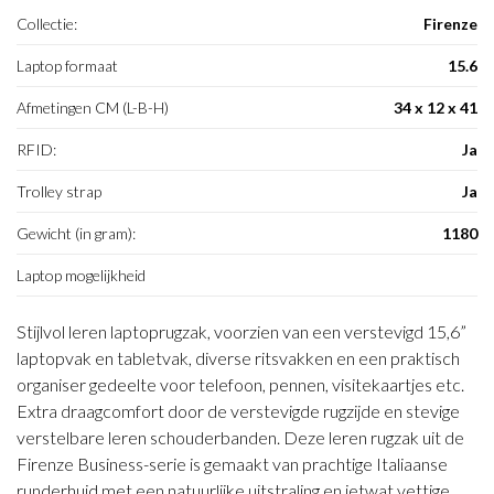
Collectie:
Firenze
Laptop formaat
15.6
Afmetingen CM (L-B-H)
34 x 12 x 41
RFID:
Ja
Trolley strap
Ja
Gewicht (in gram):
1180
Laptop mogelijkheid
Stijlvol leren laptoprugzak, voorzien van een verstevigd 15,6”
laptopvak en tabletvak, diverse ritsvakken en een praktisch
organiser gedeelte voor telefoon, pennen, visitekaartjes etc.
Extra draagcomfort door de verstevigde rugzijde en stevige
verstelbare leren schouderbanden. Deze leren rugzak uit de
Firenze Business-serie is gemaakt van prachtige Italiaanse
runderhuid met een natuurlijke uitstraling en ietwat vettige