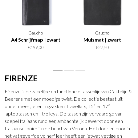
Gaucho
Gaucho
A4 Schrijfmap | zwart
Muismat | zwart
€199,00
€27,50
1
2
3
FIRENZE
Firenze is de zakelijke en functionele tassenlijn van Castelijn &
Beerens met een moedige twist. De collectie bestaat uit
onder meer; leren rugzakken, travelkits, 15” en 17”
laptoptassen en –trolleys. De tassen zijn vervaardigd van
soepel Italiaans rundleer, ambachtelijk bewerkt door een
Italiaanse looierij in de buurt van Verona. Het door en door in
het vat geverfde volnerf leer heeft een ietwat vettige en