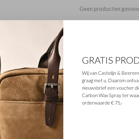
Geen producten gevond
GRATIS PRO
Wij van Castelijn & Beerens
graag met u. Daarom ontvang
nieuwsbrief een voucher die
Carbon Wax Spray ter waar
orderwaarde € 75,-
Klantenservice
ciële verkooppunten
Contactformulier
es
Bestelling