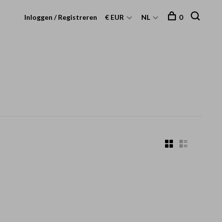
Inloggen / Registreren
€ EUR
NL
0