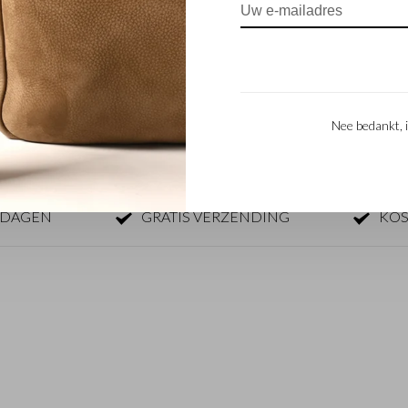
erlogin
Betalen
ecties
Bezorging
Retouren
Onderhoud
Collectie en leersoort
Materiaal
Nee bedankt, i
Garantie
KDAGEN
GRATIS VERZENDING
KOS