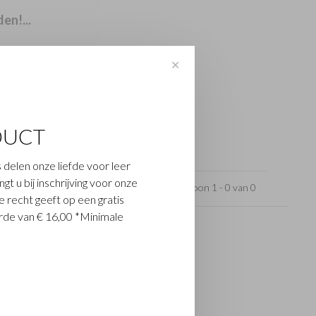
en!...
✕
DUCT
 delen onze liefde voor leer
t u bij inschrijving voor onze
Toon 1 - 0 van 0
 recht geeft op een gratis
de van € 16,00 *Minimale
Social Media
Facebook
Instagram