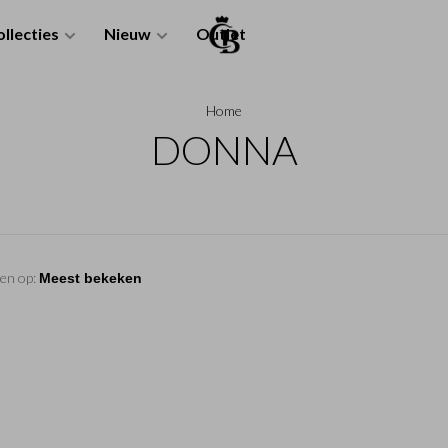
llecties
Nieuw
Outlet
Home
DONNA
en op: